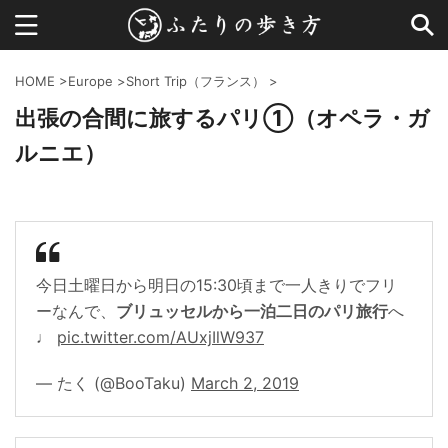
HOME
>
Europe
>
Short Trip（フランス）
>
出張の合間に旅するパリ①（オペラ・ガ
ルニエ）
今日土曜日から明日の15:30頃まで一人きりでフリ
ーなんで、
ブリュッセルから一泊二日のパリ旅行
へ
♩
pic.twitter.com/AUxjIlW937
— たく (@BooTaku)
March 2, 2019