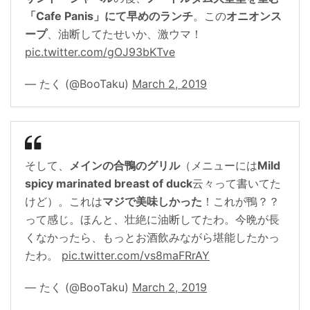
「Cafe Panis」にて早めのランチ
。この
オニオンス
ープ
、油断してたせいか、激ウマ！
pic.twitter.com/gOJ93bKTve
— たく (@BooTaku)
March 2, 2019
そして、
メインの合鴨のグリル
（メニューには
Mild
spicy marinated breast of duck
云々って書いてた
けど）。これは
マジで美味しかった
！これが鴨？？
って感じ。ほんと、壮絶に油断してたわ。今晩が長
くなかったら、もっとお酒飲みながら堪能したかっ
たわ。
pic.twitter.com/vs8maFRrAY
— たく (@BooTaku)
March 2, 2019