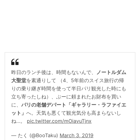
昨日のランチ後は、時間もないんで、
ノートルダム
大聖堂
を素通りして （4、5年前のスイス旅行の帰
りの乗り継ぎ時間を使って半日パリ観光した時にも
立ち寄ったしね）、ぶーに頼まれたお財布を買い
に、
パリの老舗デパート「ギャラリー・ラファイエ
ット」
へ。天気も悪くて観光気分も高まらないし
ね…。
pic.twitter.com/mOiavuTjnx
— たく (@BooTaku)
March 3, 2019