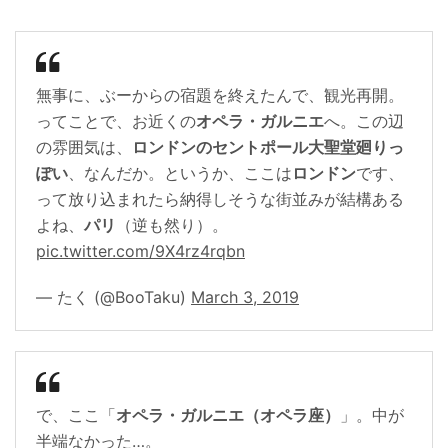
無事に、ぶーからの宿題を終えたんで、観光再開。
ってことで、お近くの
オペラ・ガルニエ
へ。この辺
の雰囲気は、
ロンドンのセントポール大聖堂廻りっ
ぽい
、なんだか。というか、ここは
ロンドン
です、
って放り込まれたら納得しそうな街並みが結構ある
よね、
パリ
（逆も然り）。
pic.twitter.com/9X4rz4rqbn
— たく (@BooTaku)
March 3, 2019
で、ここ「
オペラ・ガルニエ（オペラ座）
」。中が
半端なかった…。