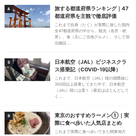
旅する都道府県ランキング｜47
4
都道府県を主観で徹底評価
これまで自身（たく）が実際に旅した国内
全47都道府県の中から、観光（名所・絶
景）、食（主にご当地グルメ）、そして宿
泊施設 ...
日本航空（JAL）ビジネスクラ
5
ス搭乗記（COVID-19以降）
これまで、日本航空（JAL）様の国際線に
350回以上搭乗してきた中で、日本航空
（JAL）様には度々（最近はほとんどして
く ...
東京のおすすめラーメン①｜実
6
際に食べ歩いた人気店まとめ
これまで実際に食べ歩いてきた関東地方