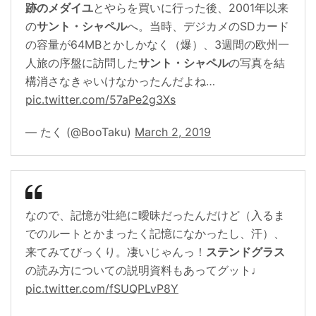
跡のメダイユ
とやらを買いに行った後、2001年以来
の
サント・シャペル
へ。当時、デジカメのSDカード
の容量が64MBとかしかなく（爆）、3週間の欧州一
人旅の序盤に訪問した
サント・シャペル
の写真を結
構消さなきゃいけなかったんだよね…
pic.twitter.com/57aPe2g3Xs
— たく (@BooTaku)
March 2, 2019
なので、記憶が壮絶に曖昧だったんだけど（入るま
でのルートとかまったく記憶になかったし、汗）、
来てみてびっくり。凄いじゃんっ！
ステンドグラス
の読み方についての説明資料もあってグット♩
pic.twitter.com/fSUQPLvP8Y