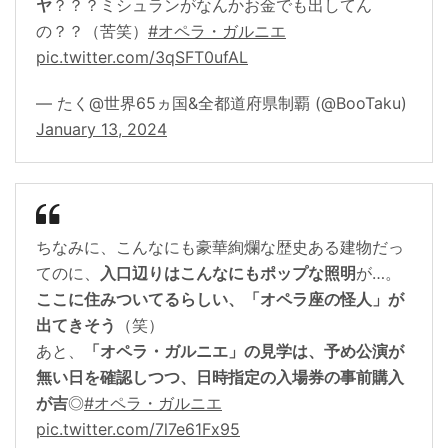
ヤ
？？？ミシュランがなんかお金でも出してん
の？？（苦笑）
#オペラ・ガルニエ
pic.twitter.com/3qSFT0ufAL
— たく@世界65ヵ国&全都道府県制覇 (@BooTaku)
January 13, 2024
ちなみに、こんなにも豪華絢爛な歴史ある建物だっ
てのに、
入口辺りはこんなにもポップな照明
が…。
ここに住みついてるらしい、「オペラ座の怪人」が
出てきそう
（笑）
あと、
「オペラ・ガルニエ」の見学は、予め公演が
無い日を確認しつつ、日時指定の入場券の事前購入
が吉
◎
#オペラ・ガルニエ
pic.twitter.com/7l7e61Fx95