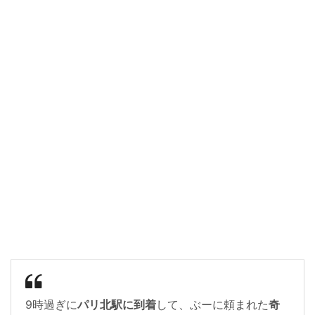
9時過ぎに
パリ北駅に到着
して、ぶーに頼まれた
奇