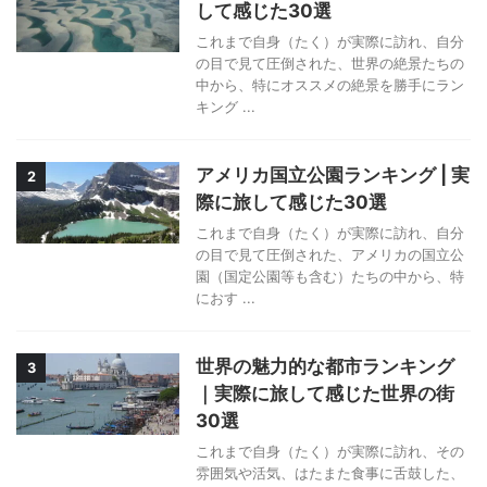
して感じた30選
これまで自身（たく）が実際に訪れ、自分
の目で見て圧倒された、世界の絶景たちの
中から、特にオススメの絶景を勝手にラン
キング ...
アメリカ国立公園ランキング | 実
2
際に旅して感じた30選
これまで自身（たく）が実際に訪れ、自分
の目で見て圧倒された、アメリカの国立公
園（国定公園等も含む）たちの中から、特
におす ...
世界の魅力的な都市ランキング
3
｜実際に旅して感じた世界の街
30選
これまで自身（たく）が実際に訪れ、その
雰囲気や活気、はたまた食事に舌鼓した、