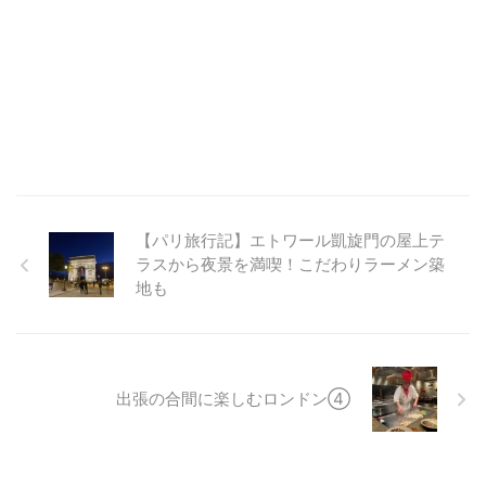
【パリ旅行記】エトワール凱旋門の屋上テ
ラスから夜景を満喫！こだわりラーメン築
地も
出張の合間に楽しむロンドン④