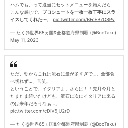
ハムでも、って適当にセットメニューを頼んだら、
こんな感じで、
プロシュートを一枚一枚丁寧にスラ
イスしてくれた
〜。
pic.twitter.com/BFcEB7O8Pv
— たく@世界65ヵ国&全都道府県制覇 (@BooTaku)
May 11, 2023
ただ、朝からこれは流石に量が多すぎで…、全部食
べ切れず…、苦笑。
ということで、イタリアよ、さらば！！先月今月と
たまたま続いたけども、流石に次にイタリアに来る
のは来年だろうなぁ…。
pic.twitter.com/cDlV5jU2rD
— たく@世界65ヵ国&全都道府県制覇 (@BooTaku)