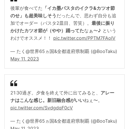
後輩が食べてた
「イカ墨パスタのイクラ&カツオ節
のせ」も超美味しそう
だったんで、思わず自分も追
加でオーダー（パスタ2皿目、苦笑）。
最後に振り
かけたカツオ節が（やや）踊ってた
なぁ〜♪ という
わけでオススメ！！
pic.twitter.com/PPTM7FAoIV
— たく@世界65ヵ国&全都道府県制覇 (@BooTaku)
May 11, 2023
21:30過ぎ。夕食を終えて外に出てみると、
アレー
ナはこんな感じ。新旧融合感がいい
ねぇ〜。
pic.twitter.com/SvdgdqF0cV
— たく@世界65ヵ国&全都道府県制覇 (@BooTaku)
May 11, 2023