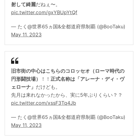
射して綺麗
だねぇ〜。
pic.twitter.com/gxYBUpYtQf
— たく@世界65ヵ国&全都道府県制覇 (@BooTaku)
May 11, 2023
旧市街の中心はこちらのコロッセオ（ローマ時代の
円形闘技場）
！！
正式名称は「アレーナ・ディ・ヴ
ェローナ」
だけども。
先月は来れなかったから、実に5年ぶりくらい？？
pic.twitter.com/xssF3Tq4Jb
— たく@世界65ヵ国&全都道府県制覇 (@BooTaku)
May 11, 2023