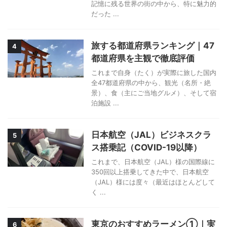
記憶に残る世界の街の中から、特に魅力的
だった ...
旅する都道府県ランキング｜47
4
都道府県を主観で徹底評価
これまで自身（たく）が実際に旅した国内
全47都道府県の中から、観光（名所・絶
景）、食（主にご当地グルメ）、そして宿
泊施設 ...
日本航空（JAL）ビジネスクラ
5
ス搭乗記（COVID-19以降）
これまで、日本航空（JAL）様の国際線に
350回以上搭乗してきた中で、日本航空
（JAL）様には度々（最近はほとんどして
く ...
東京のおすすめラーメン①｜実
6