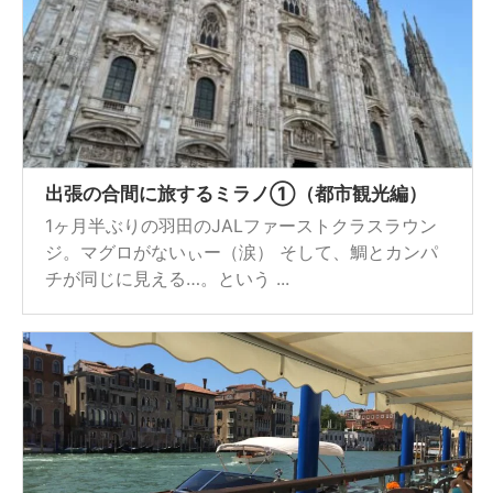
出張の合間に旅するミラノ①（都市観光編）
1ヶ月半ぶりの羽田のJALファーストクラスラウン
ジ。マグロがないぃー（涙） そして、鯛とカンパ
チが同じに見える…。という ...