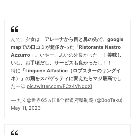
んで、夕食は、
アレーナから目と鼻の先で、google
mapでの口コミが超多かった「Ristorante Nastro
Azzurro」
。いやー、思いの外良かった！！
美味し
いし、お手頃だし、サービスも良かった
し！！
特に
「Linguine All'astice（ロブスターのリングイ
ネ）」の麺をスパゲッティに変えたらマジ最高
でし
たー◎
pic.twitter.com/FCz4VNddXI
— たく@世界65ヵ国&全都道府県制覇 (@BooTaku)
May 11, 2023