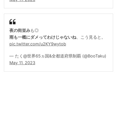
夜の街並み
も◎
雨も一概にダメってわけじゃないね
、こう見ると。
pic.twitter.com/u2KY9wytob
— たく@世界65ヵ国&全都道府県制覇 (@BooTaku)
May 11, 2023