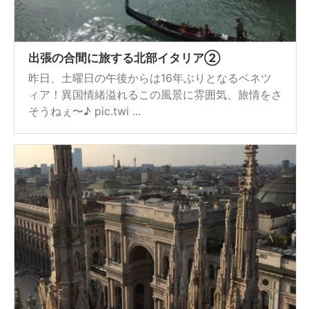
出張の合間に旅する北部イタリア②
昨日、土曜日の午後からは16年ぶりとなるベネツ
ィア！異国情緒溢れるこの風景に雰囲気、旅情をさ
そうねぇ〜♪ pic.twi ...