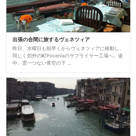
出張の合間に旅するヴェネツィア
昨日、水曜日も朝早くからヴェネツィアに移動し、
同じく郊外の町Poceniaのサプライヤー工場へ。途
中、雲一つない青空の下 ...