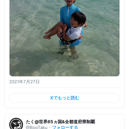
2021年7月27日
Xでもっと読む
たく@世界65ヵ国&全都道府県制覇
フォローする
@BooTaku
・