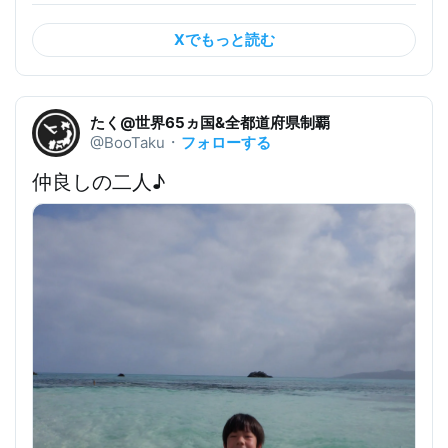
Xでもっと読む
たく@世界65ヵ国&全都道府県制覇
フォローする
@BooTaku
・
仲良しの二人♪