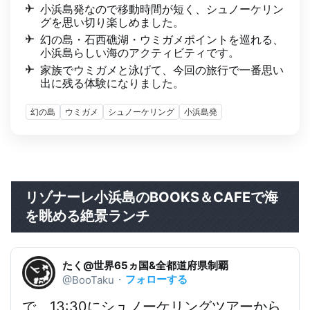
小浜島発なので移動時間が短く、シュノーケリン
グを思い切り楽しめました。
幻の島・石西礁湖・ウミガメポイントを巡れる、
小浜島らしい海のアクティビティです。
家族でウミガメと泳げて、今回の旅行で一番思い
出に残る体験になりました。
幻の島
ウミガメ
シュノーケリング
小浜島発
リゾナーレ小浜島のBOOKS＆CAFEで海
を眺める絶景ランチ
たく@世界65ヵ国&全都道府県制覇
フォローする
@BooTaku
・
で、13:30に
シュノーケリングツアーから