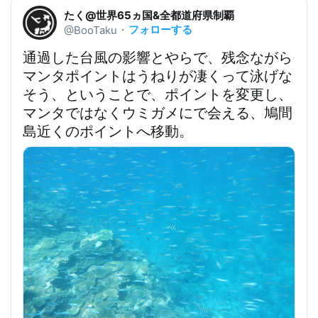
たく@世界65ヵ国&全都道府県制覇
フォローする
@BooTaku
・
通過した台風の影響とやらで、
残念ながら
マンタポイントはうねりが凄くって泳げな
そう、ということで、ポイントを変更し、
マンタではなくウミガメにで会える、鳩間
島近くのポイントへ移動
。