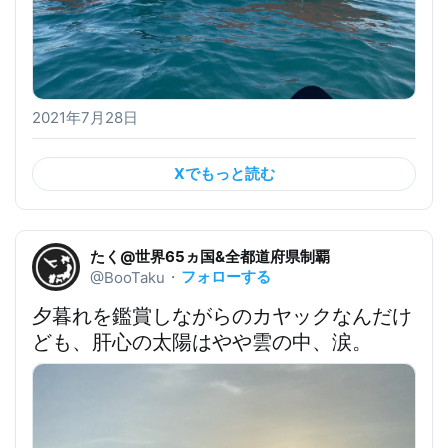
2021年7月28日
Xでもっと読む
たく@世界65ヵ国&全都道府県制覇
フォローする
@BooTaku
・
夕暮れを鑑賞しながらのカヤック
なんだけ
ども、肝心の太陽はやや雲の中、涙。