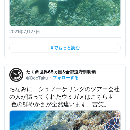
2021年7月27日
Xでもっと読む
たく@世界65ヵ国&全都道府県制覇
フォローする
@BooTaku
・
ちなみに、
シュノーケリングのツアー会社
の人が撮ってくれたウミガメ
はこちら↓
 色の鮮やかさが全然違います、苦笑。