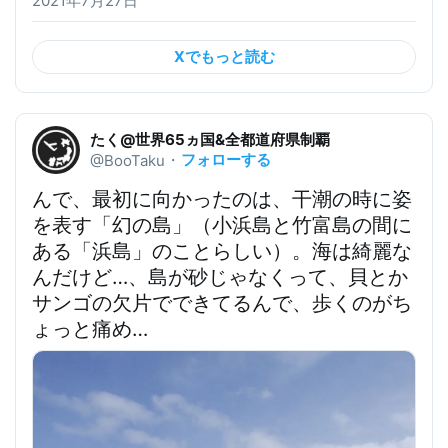
2021年7月27日
Xでもっと読む
たく@世界65ヵ国&全都道府県制覇
フォローする
@BooTaku
・
んで、最初に向かったのは、
干潮の時に姿
を表す「幻の島」（小浜島と竹富島の間に
ある「浜島」のことらしい）
。海は綺麗な
んだけど…、島が砂じゃなくって、貝とか
サンゴの欠片でできてるんで、歩くのがち
ょっと痛め…