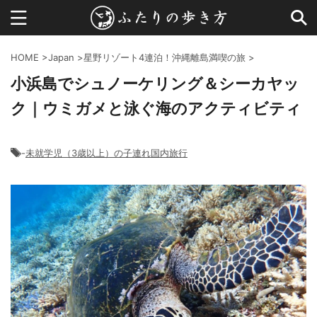
HOME
>
Japan
>
星野リゾート4連泊！沖縄離島満喫の旅
>
小浜島でシュノーケリング＆シーカヤッ
ク｜ウミガメと泳ぐ海のアクティビティ
-
未就学児（3歳以上）の子連れ国内旅行