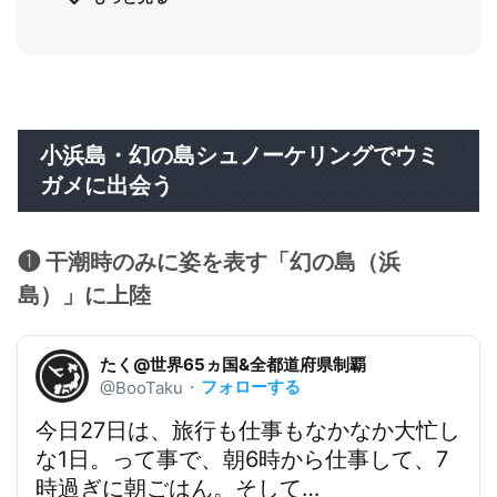
リゾナーレ小浜島で楽しむ子ども向けアクテ
ィビティ
❶ リゾナーレキッズスタジオでデザート作り
❷ 海上ビアガーデンとプールで過ごす午後
小浜島・幻の島シュノーケリングでウミ
❸ 夕暮れカートでオオゴマダラやクジャクを
ガメに出会う
探す
❶ 干潮時のみに姿を表す「幻の島（浜
島）」に上陸
たく@世界65ヵ国&全都道府県制覇
フォローする
@BooTaku
・
今日27日は、旅行も仕事もなかなか大忙し
な1日。って事で、朝6時から仕事して、7
時過ぎに朝ごはん。そして…