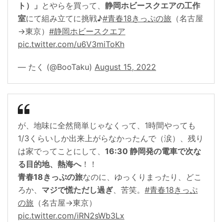
ト）」
とやらを買って、
静岡ホビースクエアの工作
室
にて組み立てに挑戦♪
#青春18きっぷの旅
（名古屋
→東京）
#静岡ホビースクエア
pic.twitter.com/u6V3miToKh
— たく (@BooTaku)
August 15, 2022
が、地味に全然簡単じゃなくって、1時間やっても
1/3くらいしか出来上がらなかったんで（涙）、残り
は家でってことにして、
16:30 静岡発の電車で次な
る目的地、熱海へ
！！
青春18きっぷの旅
なのに、ゆっくりまったり、どこ
ろか、
マジで慌ただし過ぎ
、苦笑。
#青春18きっぷ
の旅
（名古屋→東京）
pic.twitter.com/iRN2sWb3Lx