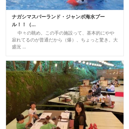
ナガシマスパーランド・ジャンボ海水プー
ル！！（...
中々の眺め。この手の施設って、基本的にやや
寂れてるのが普通だから（爆）、ちょっと驚き。大
盛況 ...