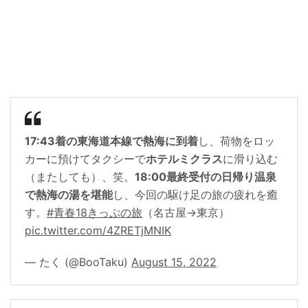
17:43着の東海道本線で熱海に到着
し、荷物をロッ
カーに預けてタクシーで
ホテルミクラス
に滑り込む
（またしても）、笑。
18:00最終受付の日帰り温泉
で熱海の湯を堪能
し、今回の駆け足の旅の疲れを癒
す。
#青春18きっぷの旅
（名古屋→東京）
pic.twitter.com/4ZRETjMNIK
— たく (@BooTaku)
August 15, 2022