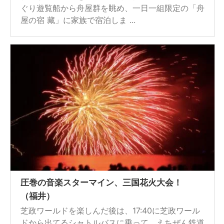
ぐり遊覧船から舟屋群を眺め、一日一組限定の「舟
屋の宿 藏」に家族で宿泊しま ...
圧巻の音楽スターマイン、三国花火大会！
（福井）
芝政ワールドを楽しんだ後は、17:40に芝政ワール
ドから出てるシャトルバスに乗って、えちぜん鉄道