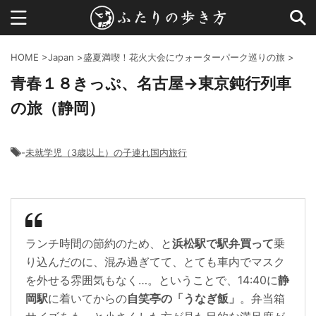
HOME
>
Japan
>
盛夏満喫！花火大会にウォーターパーク巡りの旅
>
青春１８きっぷ、名古屋→東京鈍行列車
の旅（静岡）
-
未就学児（3歳以上）の子連れ国内旅行
ランチ時間の節約のため、と
浜松駅で駅弁買って
乗
り込んだのに、混み過ぎてて、とても車内でマスク
を外せる雰囲気もなく…。ということで、14:40に
静
岡駅
に着いてからの
自笑亭の「うなぎ飯」
。弁当箱