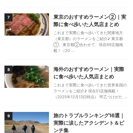
東京のおすすめラーメン②｜実
7
際に食べ歩いた人気店まとめ
これまで実際に食べ歩いてきた関東地方
（東京都）のラーメンをご紹介♪ 東京都
①、東京都②合わせて、現在69店舗掲
載！（20 ...
海外のおすすめラーメン｜実際
8
に食べ歩いた人気店まとめ
これまで実際に食べ歩いてきた世界各国の
ラーメンをご紹介♪ 現在51店舗掲載！
（2025年12月13日時点） 甲乙つけがた ...
旅のトラブルランキング16選｜
9
実際に涙したアクシデント＆ピ
ンチ集