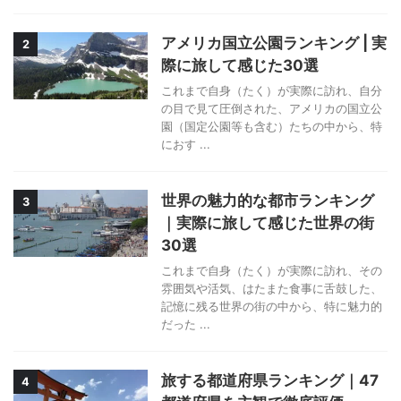
アメリカ国立公園ランキング | 実
2
際に旅して感じた30選
これまで自身（たく）が実際に訪れ、自分
の目で見て圧倒された、アメリカの国立公
園（国定公園等も含む）たちの中から、特
におす ...
世界の魅力的な都市ランキング
3
｜実際に旅して感じた世界の街
30選
これまで自身（たく）が実際に訪れ、その
雰囲気や活気、はたまた食事に舌鼓した、
記憶に残る世界の街の中から、特に魅力的
だった ...
旅する都道府県ランキング｜47
4