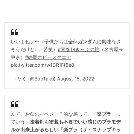
いいよねぇ〜（子供たちは全然
ガンダム
に興味なさ
そうだけど…、苦笑）
#青春18きっぷの旅
（名古屋→
東京）
#静岡ホビースクエア
pic.twitter.com/w1DR1Ft8e8
— たく (@BooTaku)
August 15, 2022
んで、お盆のイベント？的な感じで、「
楽プラ
」っ
ていう、
接着剤も塗装も不要でいい感じのプラモデ
ルが出来上がるらしい「楽プラ（ザ・スナップキッ