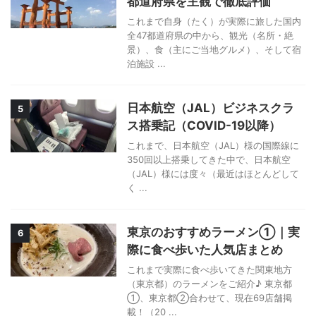
都道府県を主観で徹底評価
これまで自身（たく）が実際に旅した国内
全47都道府県の中から、観光（名所・絶
景）、食（主にご当地グルメ）、そして宿
泊施設 ...
日本航空（JAL）ビジネスクラ
5
ス搭乗記（COVID-19以降）
これまで、日本航空（JAL）様の国際線に
350回以上搭乗してきた中で、日本航空
（JAL）様には度々（最近はほとんどして
く ...
東京のおすすめラーメン①｜実
6
際に食べ歩いた人気店まとめ
これまで実際に食べ歩いてきた関東地方
（東京都）のラーメンをご紹介♪ 東京都
①、東京都②合わせて、現在69店舗掲
載！（20 ...