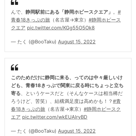
んで、
静岡駅前にある「静岡ホビースクエア」
。
#
青春18きっぷの旅
（名古屋→東京）
#静岡ホビース
クエア
pic.twitter.com/KGg55O5Ok8
— たく (@BooTaku)
August 15, 2022
このためだけに静岡に来る、ってのは中々厳しいけ
ども、青春18きっぷで関東に戻る時にちょっと立ち
寄る
、というケースだと（そんなケースは相当稀だ
ろうけど、苦笑）、結構満足度は高めかも！？
#青
春18きっぷの旅
（名古屋→東京）
#静岡ホビースク
エア
pic.twitter.com/wkEUAlryBD
— たく (@BooTaku)
August 15, 2022