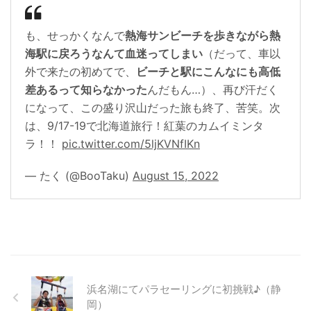
も、せっかくなんで
熱海サンビーチを歩きながら熱
海駅に戻ろうなんて血迷ってしまい
（だって、車以
外で来たの初めてで、
ビーチと駅にこんなにも高低
差あるって知らなかった
んだもん…）、再び汗だく
になって、この盛り沢山だった旅も終了、苦笑。次
は、9/17-19で北海道旅行！紅葉のカムイミンタ
ラ！！
pic.twitter.com/5ljKVNfIKn
— たく (@BooTaku)
August 15, 2022
浜名湖にてパラセーリングに初挑戦♪（静
岡）