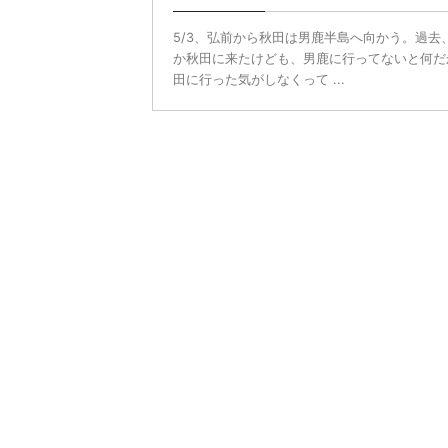
5/3、弘前から秋田は男鹿半島へ向かう。過去
か秋田に来たけども、男鹿に行ってないと何だ
田に行った気がしなくって ...