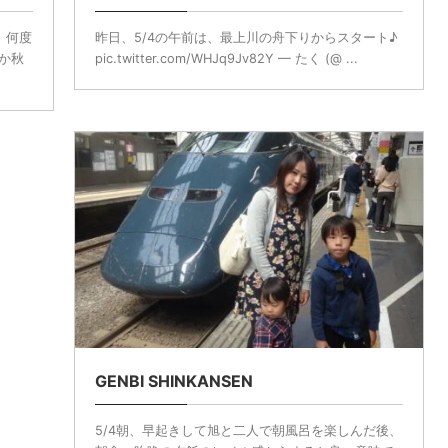
、何度
昨日、5/4の午前は、最上川の舟下りからスタート♪
か秋
pic.twitter.com/WHJq9Jv82Y — たく (@ ...
GENBI SHINKANSEN
5/4朝、早起きして旭と二人で朝風呂を楽しんだ後、