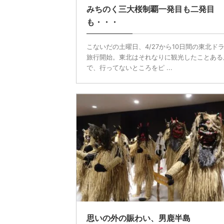
みちのく三大桜制覇一発目も二発目
も・・・
こないだの土曜日、4/27から10日間の東北ド
旅行開始。東北はそれなりに観光したことある
で、行ってないところをピ ...
思いの外の賑わい、男鹿半島