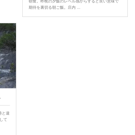
朝食。昨晩の夕飯のレベル感からすると良い意味で
期待を裏切る朝ご飯。庄内 ...
・
時と違
して