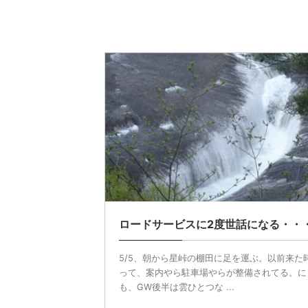
ロードサービスに2度世話になる・・
5/5、朝から星峠の棚田に足を運ぶ。以前来た
って、案内やら駐車場やらが整備されてる。に
も、GW後半は雲ひとつな ...