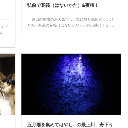
弘前で花筏（はないかだ）&夜桜！
連日の生憎のお天気だし、既に散り始めだったけ
ども、外豪の花筏（はないかだ）が良い感じ！ pi ...
ライブ
ん
五月雨を集めてはやし…の最上川、舟下り