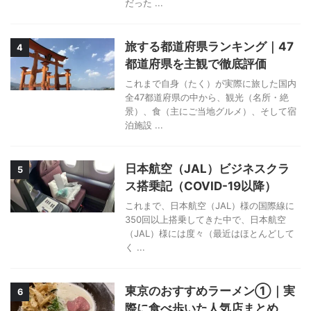
だった ...
旅する都道府県ランキング｜47
4
都道府県を主観で徹底評価
これまで自身（たく）が実際に旅した国内
全47都道府県の中から、観光（名所・絶
景）、食（主にご当地グルメ）、そして宿
泊施設 ...
日本航空（JAL）ビジネスクラ
5
ス搭乗記（COVID-19以降）
これまで、日本航空（JAL）様の国際線に
350回以上搭乗してきた中で、日本航空
（JAL）様には度々（最近はほとんどして
く ...
東京のおすすめラーメン①｜実
6
際に食べ歩いた人気店まとめ