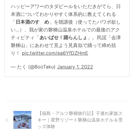
ハッピーアワーのタダビールをいただきがてら、日
本酒についてわかりやすく体系的に教えてくれる
「
日本酒のすゝめ
」を聴講後（使ってたパワポ欲し
い…）、我が家の磐梯山温泉ホテルでの最後のアク
ティビティ「
あいばせ！踊らんしょ
」。民謡「会津
磐梯山」にあわせて見よう見真似で踊って締め括
り！
pic.twitter.com/ea6YfDZHmE
— たく (@BooTaku)
January 1, 2022
【福島・アルツ磐梯旅行記】子連れ家族ス
キー｜星野リゾート磐梯山温泉ホテル＆雪
ッズ体験