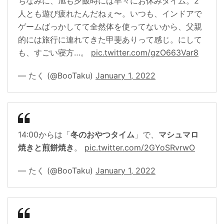
ちなみに、旭も夕飯時には早々にお休みタイム。2
人とも遊び疲れたんだねぇ〜。いつも、インドアで
ゲームばっかしてて全然体を使ってないから、父親
的には旅行に連れてきた甲斐ありって感じ。にして
も、すごい寝方…。
pic.twitter.com/gzO663Var8
— たく (@BooTaku)
January 1, 2022
14:00からは「
冬のおやつタイム
」で、
マシュマロ
焼きと煎餅焼き
。
pic.twitter.com/2GYoSRvrwO
— たく (@BooTaku)
January 1, 2022