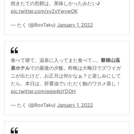
焼きたての煎餅は、美味しかったみたい♪
pic.twitter.com/xy2yYwvwOK
— たく (@BooTaku)
January 1, 2022
食べて寝て、温泉に入ってまた食べて…。
磐梯山温
泉ホテル
での最後の夕飯。昨晩は大晦日でズワイガ
ニが出たけど、お正月は何かなぁ？と楽しみにして
たら、本日は、肝醤油でいただく鮑のワカメ蒸し！
pic.twitter.com/eqie4pYDOH
— たく (@BooTaku)
January 1, 2022