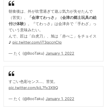
朝食後は、外が吹雪過ぎて遊ぶ気力が失せたんで
（苦笑）、
「会津てわっさ」（会津の郷土玩具の絵
付け体験）
。『てわっさ』は会津弁で「手わざ」っ
ていう意味みたい。
んで、匠は「白虎刀」、旭は「赤べこ」をチョイス
♪
pic.twitter.com/iT3qccnCIq
— たく (@BooTaku)
January 1, 2022
すごい色彩センス…、苦笑。
pic.twitter.com/kiL7fx3X9Q
— たく (@BooTaku)
January 1, 2022