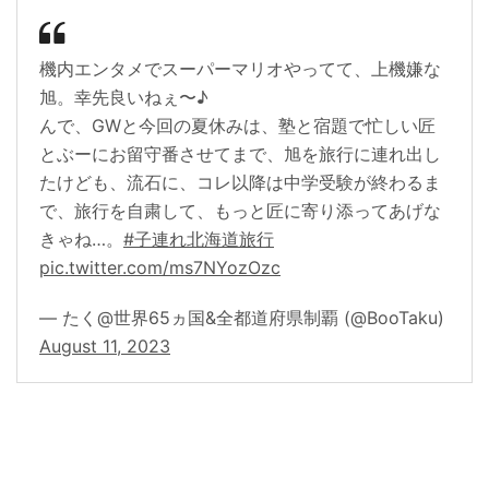
機内エンタメでスーパーマリオやってて、上機嫌な
旭。幸先良いねぇ〜♪
んで、GWと今回の夏休みは、塾と宿題で忙しい匠
とぶーにお留守番させてまで、旭を旅行に連れ出し
たけども、流石に、コレ以降は中学受験が終わるま
で、旅行を自粛して、もっと匠に寄り添ってあげな
きゃね…。
#子連れ北海道旅行
pic.twitter.com/ms7NYozOzc
— たく@世界65ヵ国&全都道府県制覇 (@BooTaku)
August 11, 2023