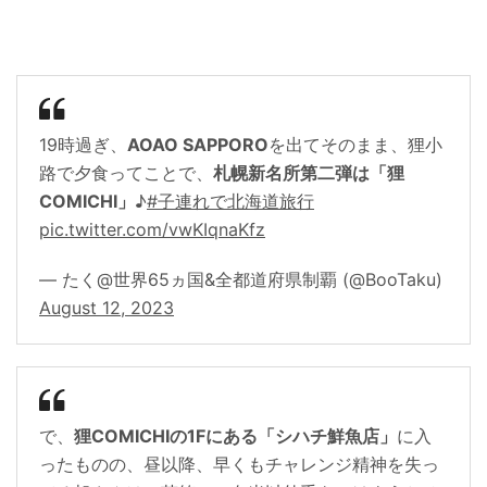
19時過ぎ、
AOAO SAPPORO
を出てそのまま、狸小
路で夕食ってことで、
札幌新名所第二弾は「狸
COMICHI」
♪
#子連れで北海道旅行
pic.twitter.com/vwKIqnaKfz
— たく@世界65ヵ国&全都道府県制覇 (@BooTaku)
August 12, 2023
で、
狸COMICHIの1Fにある「シハチ鮮魚店」
に入
ったものの、昼以降、早くもチャレンジ精神を失っ