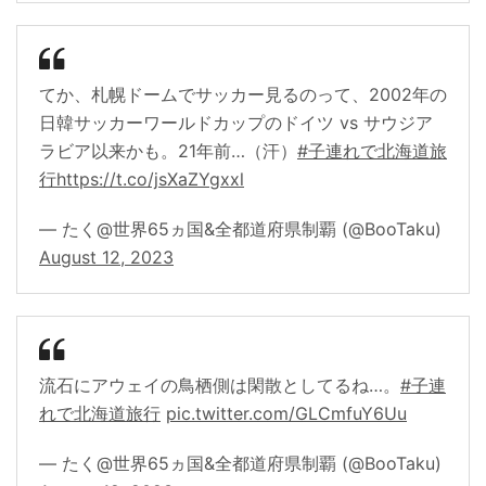
てか、札幌ドームでサッカー見るのって、2002年の
日韓サッカーワールドカップのドイツ vs サウジア
ラビア以来かも。21年前…（汗）
#子連れで北海道旅
行
https://t.co/jsXaZYgxxl
— たく@世界65ヵ国&全都道府県制覇 (@BooTaku)
August 12, 2023
流石にアウェイの鳥栖側は閑散としてるね…。
#子連
れで北海道旅行
pic.twitter.com/GLCmfuY6Uu
— たく@世界65ヵ国&全都道府県制覇 (@BooTaku)