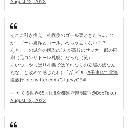
August 12, 2023
それに引き換え、札幌側のゴール裏ときたら…。て
か、ゴール裏席とゴール、めちゃ近くない？？
あと、この試合の解説の1人が高校のサッカー部の同
期（元コンサドーレ札幌）だった（笑）
あいつ、やっぱり札幌ではそれなりの立場の奴なん
だな、と改めて感じたわ( ﾟдﾟ)ﾎﾟｶｰﾝ
#子連れで北海
道旅行
pic.twitter.com/CJgcyyGE4I
— たく@世界65ヵ国&全都道府県制覇 (@BooTaku)
August 12, 2023