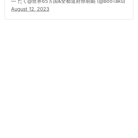
— たく@世界65ヵ国&全都道府県制覇 (@BooTaku)
August 12, 2023