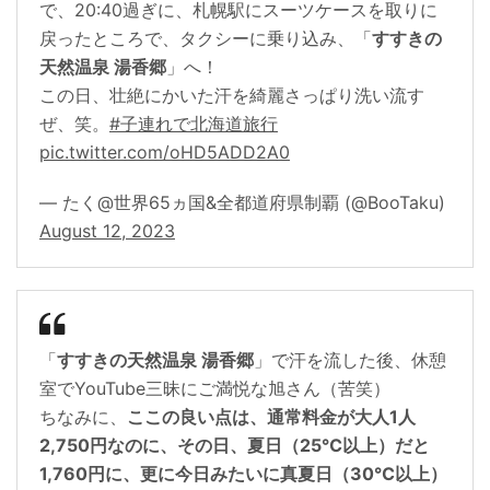
で、20:40過ぎに、札幌駅にスーツケースを取りに
戻ったところで、タクシーに乗り込み、「
すすきの
天然温泉 湯香郷
」へ！
この日、壮絶にかいた汗を綺麗さっぱり洗い流す
ぜ、笑。
#子連れで北海道旅行
pic.twitter.com/oHD5ADD2A0
— たく@世界65ヵ国&全都道府県制覇 (@BooTaku)
August 12, 2023
「
すすきの天然温泉 湯香郷
」で汗を流した後、休憩
室でYouTube三昧にご満悦な旭さん（苦笑）
ちなみに、
ここの良い点は、通常料金が大人1人
2,750円なのに、その日、夏日（25℃以上）だと
1,760円に、更に今日みたいに真夏日（30℃以上）