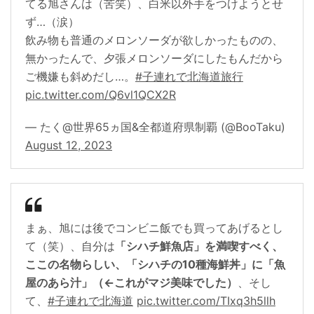
てる旭さんは（苦笑）、白米以外手をつけようとせ
ず…（涙）
飲み物も普通のメロンソーダが欲しかったものの、
無かったんで、夕張メロンソーダにしたもんだから
ご機嫌も斜めだし…。
#子連れで北海道旅行
pic.twitter.com/Q6vl1QCX2R
— たく@世界65ヵ国&全都道府県制覇 (@BooTaku)
August 12, 2023
まぁ、旭には後でコンビニ飯でも買ってあげるとし
て（笑）、自分は
「シハチ鮮魚店」を満喫すべく、
ここの名物らしい、「シハチの10種海鮮丼」に「魚
屋のあら汁」（←これがマジ美味でした）
、そし
て、
#子連れで北海道
pic.twitter.com/TIxq3h5llh