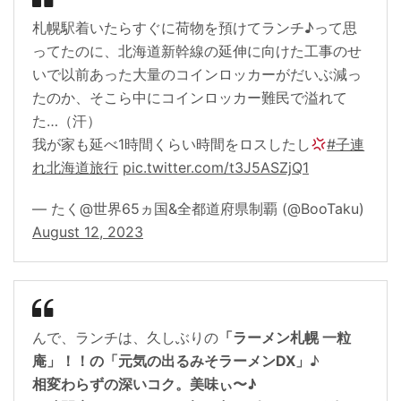
札幌駅着いたらすぐに荷物を預けてランチ♪って思
ってたのに、北海道新幹線の延伸に向けた工事のせ
いで以前あった大量のコインロッカーがだいぶ減っ
たのか、そこら中にコインロッカー難民で溢れて
た…（汗）
我が家も延べ1時間くらい時間をロスしたし
#子連
れ北海道旅行
pic.twitter.com/t3J5ASZjQ1
— たく@世界65ヵ国&全都道府県制覇 (@BooTaku)
August 12, 2023
んで、ランチは、久しぶりの
「ラーメン札幌 一粒
庵」！！の「元気の出るみそラーメンDX」
♪
相変わらずの深いコク。美味ぃ〜♪