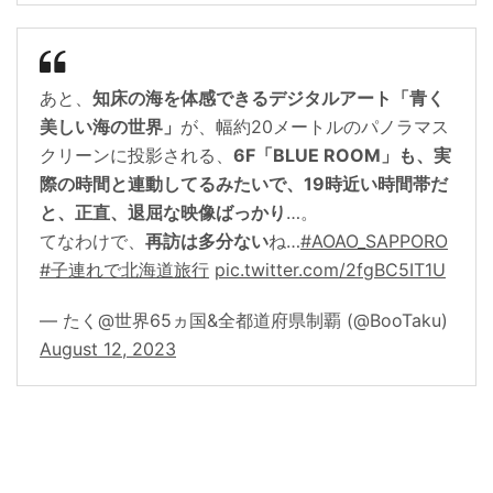
あと、
知床の海を体感できるデジタルアート「青く
美しい海の世界」
が、幅約20メートルのパノラマス
クリーンに投影される、
6F「BLUE ROOM」も、実
際の時間と連動してるみたいで、19時近い時間帯だ
と、正直、退屈な映像ばっかり
…。
てなわけで、
再訪は多分ない
ね…
#AOAO_SAPPORO
#子連れで北海道旅行
pic.twitter.com/2fgBC5IT1U
— たく@世界65ヵ国&全都道府県制覇 (@BooTaku)
August 12, 2023