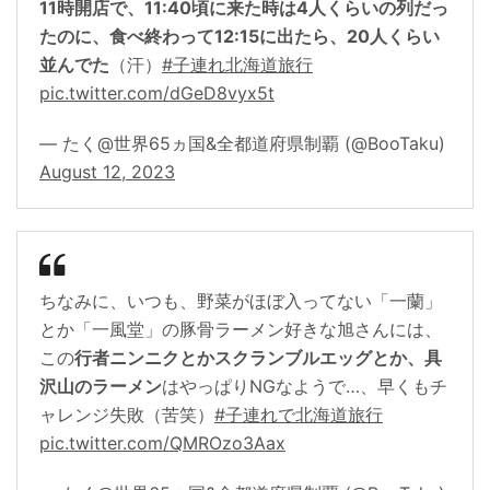
11時開店で、11:40頃に来た時は4人くらいの列だっ
たのに、食べ終わって12:15に出たら、20人くらい
並んでた
（汗）
#子連れ北海道旅行
pic.twitter.com/dGeD8vyx5t
— たく@世界65ヵ国&全都道府県制覇 (@BooTaku)
August 12, 2023
ちなみに、いつも、野菜がほぼ入ってない「一蘭」
とか「一風堂」の豚骨ラーメン好きな旭さんには、
この
行者ニンニクとかスクランブルエッグとか、具
沢山のラーメン
はやっぱりNGなようで…、早くもチ
ャレンジ失敗（苦笑）
#子連れで北海道旅行
pic.twitter.com/QMROzo3Aax