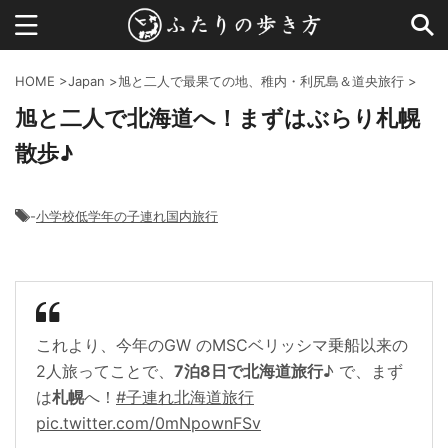
HOME
>
Japan
>
旭と二人で最果ての地、稚内・利尻島＆道央旅行
>
旭と二人で北海道へ！まずはぶらり札幌
散歩♪
-
小学校低学年の子連れ国内旅行
これより、今年のGW のMSCベリッシマ乗船以来の
2人旅ってことで、
7泊8日で北海道旅行
♪ で、まず
は
札幌
へ！
#子連れ北海道旅行
pic.twitter.com/0mNpownFSv