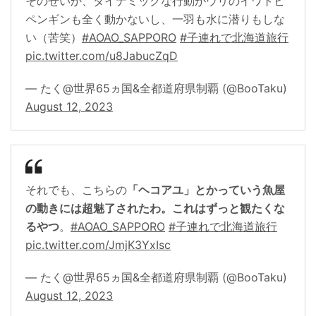
そのせいか、ダイナミックな行動がウリのイワトビ
ペンギンも全く動かないし、一羽も水に潜りもしな
い（苦笑）
#AOAO_SAPPORO
#子連れで北海道旅行
pic.twitter.com/u8JabucZqD
— たく@世界65ヵ国&全都道府県制覇 (@BooTaku)
August 12, 2023
それでも、こちらの
「ヘコアユ」とかっていう魚屋
の動きには超魅了されたわ。これはずっと観たくな
るやつ
。
#AOAO_SAPPORO
#子連れで北海道旅行
pic.twitter.com/JmjK3YxIsc
— たく@世界65ヵ国&全都道府県制覇 (@BooTaku)
August 12, 2023