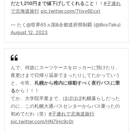
だと1,210円まで値下げしてくれること
！！
#子連れ
で北海道旅行
pic.twitter.com/Ttjvv6Ecxt
— たく@世界65ヵ国&全都道府県制覇 (@BooTaku)
August 12, 2023
んで、何故にスーツケースをロッカーに預けたり、
夜更けまで日帰り温泉でまったりしてたかっていう
と、今宵、
札幌から稚内に移動すべく夜行バスに乗
る
から！！！
てか、大学院卒業まで、ほぼほぼ札幌暮らしだった
のに、この札幌大通バスセンターからバス乗ったの
初めてだわ（笑）
#子連れで北海道旅行
pic.twitter.com/HN7iHc9c0r