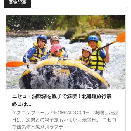
関連記事
ニセコ・洞爺湖を親子で満喫！北海道旅行最
終日は...
エスコンフィールドHOKKAIDOを1日半満喫した翌
日は、次男との親子旅もいよいよ最終日。 ニセコ
で熱気球と尻別川ラフテ ...