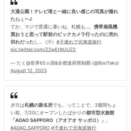
大通公園！テレビ塔と一緒に良い感じの写真が撮れ
た
ねぇ〜♪
てか、マジで普通に暑いね、札幌も…。
携帯扇風機
買おうと思って駅前のビックカメラ行ったのに売れ
切れだった
し…（汗）
#子連れで北海道旅行
pic.twitter.com/Z2wEtWJUZ2
— たく@世界65ヵ国&全都道府県制覇 (@BooTaku)
August 12, 2023
夕方は
札幌の新名所
でも、ってことで、3週間ちょ
い前、7/20にオープンしたばかりの
都市型水族館
「AOAO SAPPORO（アオアオ サッポロ）」
。
#AOAO_SAPPORO
#子連れで北海道旅行