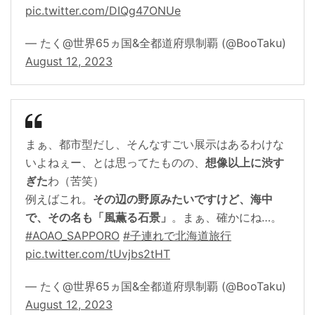
pic.twitter.com/DIQg47ONUe
— たく@世界65ヵ国&全都道府県制覇 (@BooTaku)
August 12, 2023
まぁ、都市型だし、そんなすごい展示はあるわけな
いよねぇー、とは思ってたものの、
想像以上に渋す
ぎた
わ（苦笑）
例えばこれ。
その辺の野原みたいですけど、海中
で、その名も「風薫る石景」
。まぁ、確かにね…。
#AOAO_SAPPORO
#子連れで北海道旅行
pic.twitter.com/tUvjbs2tHT
— たく@世界65ヵ国&全都道府県制覇 (@BooTaku)
August 12, 2023