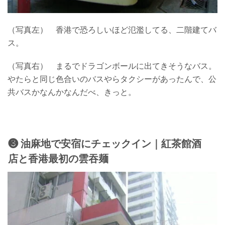
（写真左） 香港で恐ろしいほど氾濫してる、二階建てバ
ス。
（写真右） まるでドラゴンボールに出てきそうなバス。
やたらと同じ色合いのバスやらタクシーがあったんで、公
共バスかなんかなんだべ、きっと。
❸ 油麻地で安宿にチェックイン｜紅茶館酒
店と香港最初の雲吞麺