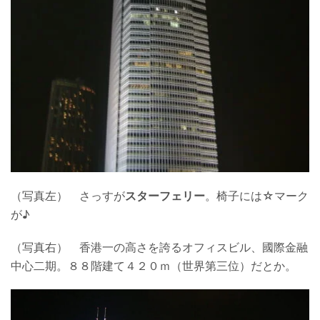
（写真左） さっすが
スターフェリー
。椅子には☆マーク
が♪
（写真右） 香港一の高さを誇るオフィスビル、國際金融
中心二期。８８階建て４２０ｍ（世界第三位）だとか。