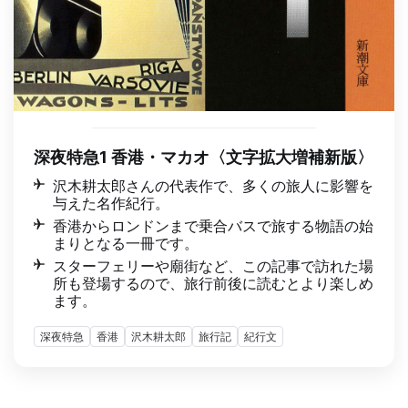
深夜特急1 香港・マカオ〈文字拡大増補新版〉
沢木耕太郎さんの代表作で、多くの旅人に影響を
与えた名作紀行。
香港からロンドンまで乗合バスで旅する物語の始
まりとなる一冊です。
スターフェリーや廟街など、この記事で訪れた場
所も登場するので、旅行前後に読むとより楽しめ
ます。
深夜特急
香港
沢木耕太郎
旅行記
紀行文