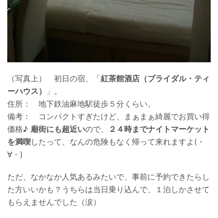
（写真上） 初日の宿、「
紅茶館酒店（ブライダル・ティ
ーハウス）
」。
住所： 地下鉄油麻地駅徒歩５分くらい。
備考： コンパクトすぎたけど、まぁまぁ綺麗でお買い得
価格♪
廟街にも超近い
ので、
２４時までナイトマーケット
を満喫
したって、なんの危険もなく帰って来れますよ(・
∀・)
ただ、なかなか人気あるみたいで、事前に予約できたらし
た方いいかも？うちらは当日乗り込んで、１泊しかさせて
もらえませんでした（涙）