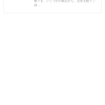
数々を、いくつかの観点から、完全主観でご
紹 ...