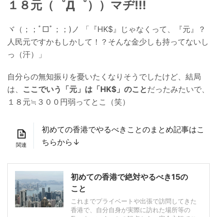
１８元（゜Д゜））マヂ!!!
ヾ（；；ﾟ□ﾟ；；)ノ 「『HK$』じゃなくって、『元』？
人民元ですかもしかして！？そんな金少しも持ってないし
っ（汗）」
自分らの無知振りを憂いたくなりそうでしたけど、結局
は、
ここでいう「元」は「HK$」のこと
だったみたいで、
１８元≒３００円弱ってとこ（笑）
初めての香港でやるべきことのまとめ記事はこ
ちらから↓
初めての香港で絶対やるべき15の
こと
これまでプライベートや出張で訪問してきた
香港で、自分自身が実際に訪れた場所等の