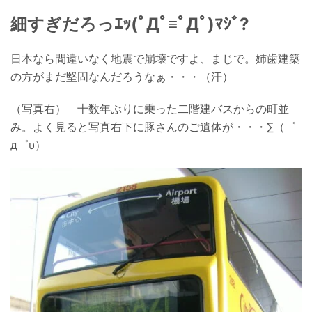
細すぎだろっｴｯ(ﾟДﾟ≡ﾟДﾟ)ﾏｼﾞ?
日本なら間違いなく地震で崩壊ですよ、まじで。姉歯建築
の方がまだ堅固なんだろうなぁ・・・（汗）
（写真右） 十数年ぶりに乗った二階建バスからの町並
み。よく見ると写真右下に豚さんのご遺体が・・・∑（゜
д゜υ）