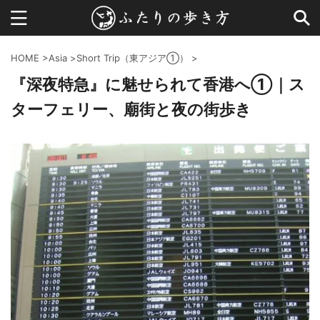
HOME
>
Asia
>
Short Trip（東アジア①）
>
『深夜特急』に魅せられて香港へ①｜ス
ターフェリー、廟街と夜の街歩き