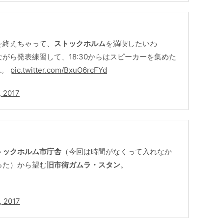
を終えちゃって、
ストックホルム
を満喫したいわ
がら発表練習して、18:30からはスピーカーを集めた
…。
pic.twitter.com/BxuO6rcFYd
, 2017
トックホルム市庁舎
（今回は時間がなくって入れなか
った）から望む
旧市街ガムラ・スタン
。
, 2017