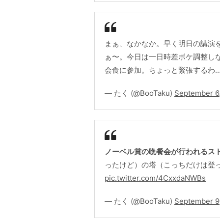
まぁ、なかなか。早く明日の講演
ぁ〜。今日は一日時差ボケ調整しな
会食に参加。ちょっと緊張するわ
— たく (@BooTaku)
September 6
ノーベル賞の晩餐会が行われるス
ったけど）の塔（こっちだけは登
pic.twitter.com/4CxxdaNWBs
— たく (@BooTaku)
September 9