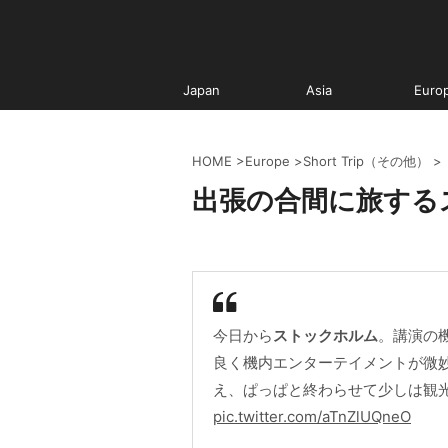
Japan
Asia
Euro
HOME
>
Europe
>
Short Trip（その他）
>
出張の合間に旅する
今日から
ストックホルム
。講演の
良く機内エンターテイメントが微
え、ぱっぱと終わらせて少しは観
pic.twitter.com/aTnZlUQneO