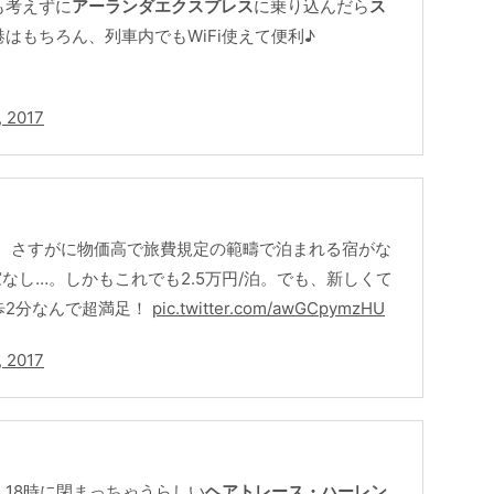
も考えずに
アーランダエクスプレス
に乗り込んだら
ス
はもちろん、列車内でもWiFi使えて便利♪
, 2017
ngsbron。さすがに物価高で旅費規定の範疇で泊まれる宿がな
なし…。しかもこれでも2.5万円/泊。でも、新しくて
歩2分なんで超満足！
pic.twitter.com/awGCpymzHU
, 2017
18時に閉まっちゃうらしい
ヘアトレース・ハーレン