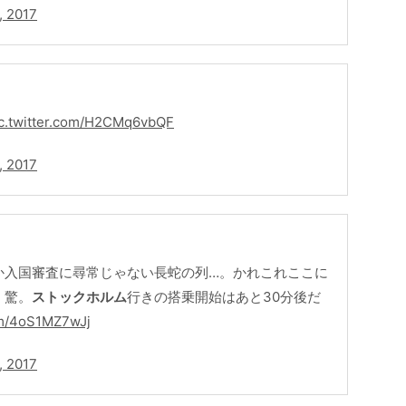
, 2017
c.twitter.com/H2CMq6vbQF
, 2017
か入国審査に尋常じゃない長蛇の列…。かれこれここに
、驚。
ストックホルム
行きの搭乗開始はあと30分後だ
com/4oS1MZ7wJj
, 2017