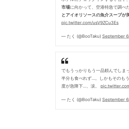
市場
に向かって、空港特急で調べ
とアイオリソースの魚介スープが
pic.twitter.com/usV9ZCu3Es
— たく (@BooTaku)
September 6
でもうっかりもう一品頼んでしまっ
半分も食べれず…。しかもそのもう
度が急降下…、涙。
pic.twitter.c
— たく (@BooTaku)
September 6