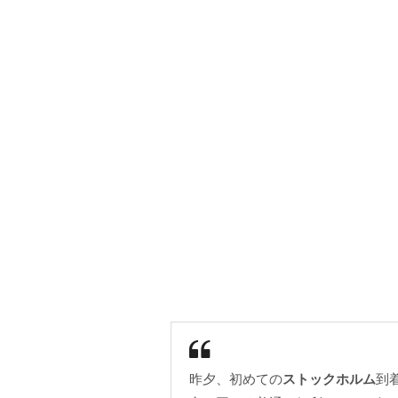
昨夕、初めての
ストックホルム
到