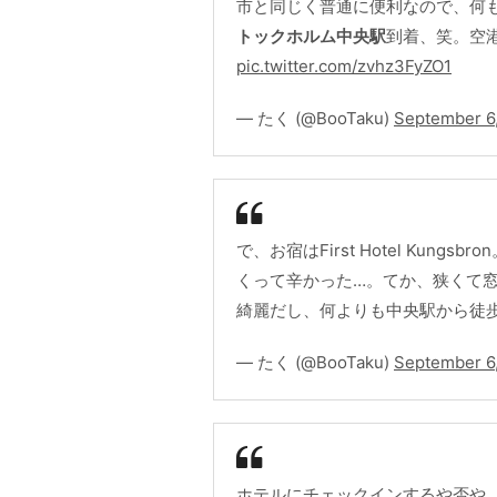
市と同じく普通に便利なので、何
トックホルム中央駅
到着、笑。空港
pic.twitter.com/zvhz3FyZO1
— たく (@BooTaku)
September 6
で、お宿はFirst Hotel Ku
くって辛かった…。てか、狭くて窓
綺麗だし、何よりも中央駅から徒
— たく (@BooTaku)
September 6
ホテルにチェックインするや否や、