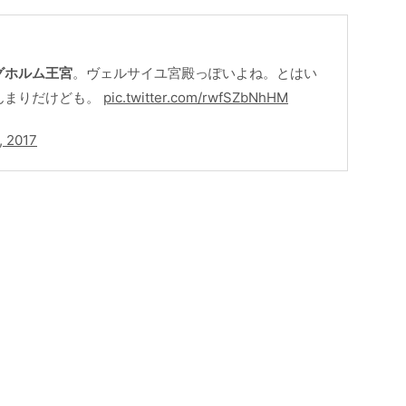
グホルム王宮
。ヴェルサイユ宮殿っぽいよね。とはい
んまりだけども。
pic.twitter.com/rwfSZbNhHM
, 2017