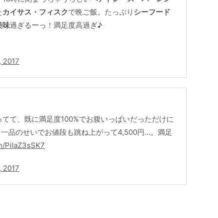
た
カイサス・フィスク
で晩ご飯。たっぷり
シーフード
美味
過ぎるーっ！満足度高過ぎ♪
, 2017
てて、既に満足度100%でお腹いっぱいだっただけに
一品のせいでお値段も跳ね上がって4,500円…。満足
om/PiIaZ3sSK7
, 2017