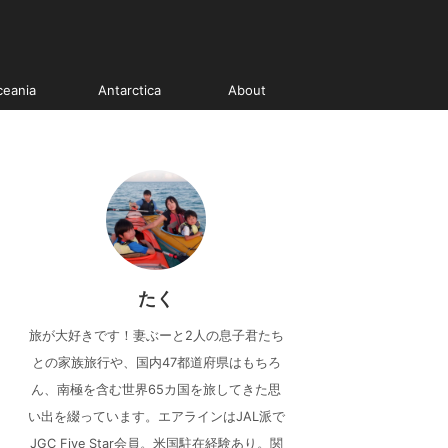
ceania
Antarctica
About
たく
旅が大好きです！妻ぶーと2人の息子君たち
との家族旅行や、国内47都道府県はもちろ
ん、南極を含む世界65カ国を旅してきた思
い出を綴っています。エアラインはJAL派で
JGC Five Star会員。米国駐在経験あり。関