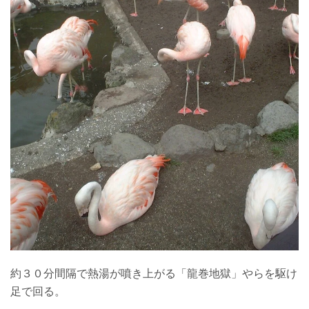
約３０分間隔で熱湯が噴き上がる「龍巻地獄」やらを駆け
足で回る。