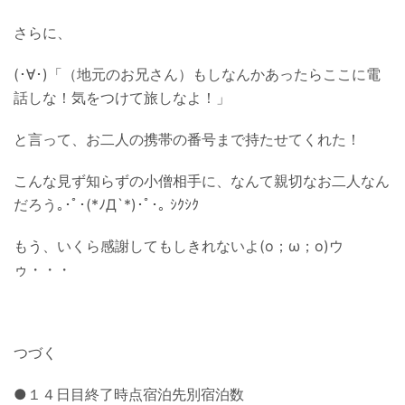
さらに、
(･∀･)「（地元のお兄さん）もしなんかあったらここに電
話しな！気をつけて旅しなよ！」
と言って、お二人の携帯の番号まで持たせてくれた！
こんな見ず知らずの小僧相手に、なんて親切なお二人なん
だろう｡･ﾟ･(*ﾉД`*)･ﾟ･｡ ｼｸｼｸ
もう、いくら感謝してもしきれないよ(o；ω；o)ウ
ゥ・・・
つづく
●１４日目終了時点宿泊先別宿泊数