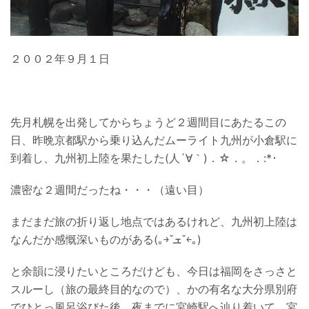
２００２年９月１日
先月札幌を出発してからちょうど２週間目にあたるこの
日、昨晩京都駅から乗り込んだムーライト九州が小倉駅に
到着し、九州初上陸を果たした(人´∀｀)．☆．。．:*･
濃密な２週間だったね・・・（遠い目）
まだまだ旅の折り返し地点ではあるけれど、九州初上陸は
なんだか感慨深いものがある(｡￫ˇܫˇ￩｡)
と余韻に浸りたいところだけども、今日は福岡をさっさと
スルーし（旅の最終目的なので）、かの有名な大分県別府
でひとっ風呂浴びた後、夜までに宮崎駅へ辿り着いて、宮