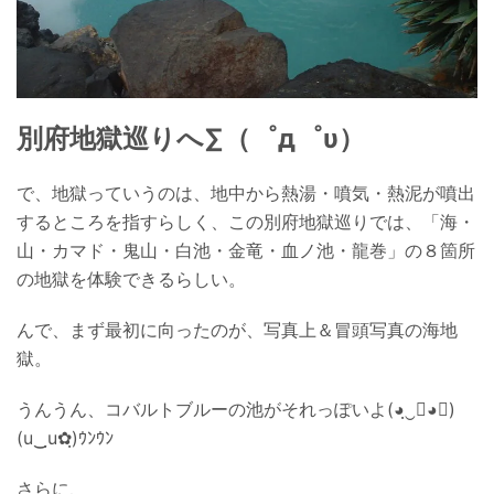
別府地獄巡り
へ∑（゜д゜υ）
で、地獄っていうのは、地中から熱湯・噴気・熱泥が噴出
するところを指すらしく、この別府地獄巡りでは、「海・
山・カマド・鬼山・白池・金竜・血ノ池・龍巻」の８箇所
の地獄を体験できるらしい。
んで、まず最初に向ったのが、写真上＆冒頭写真の海地
獄。
うんうん、コバルトブルーの池がそれっぽいよ(◕ฺ‿ฺ◕✿)
(u‿ฺu✿ฺ)ｳﾝｳﾝ
さらに、