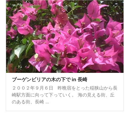
ブーゲンビリアの木の下で in 長崎
２００２年９月６日 昨晩宿をとった稲狭山から長
崎駅方面に向って下っていく。 海の見える街、丘
のある街、長崎 ...