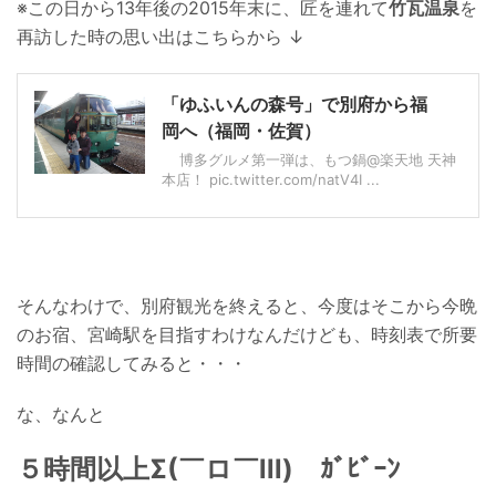
※この日から13年後の2015年末に、匠を連れて
竹瓦温泉
を
再訪した時の思い出はこちらから ↓
「ゆふいんの森号」で別府から福
岡へ（福岡・佐賀）
博多グルメ第一弾は、もつ鍋@楽天地 天神
本店！ pic.twitter.com/natV4I ...
そんなわけで、別府観光を終えると、今度はそこから今晩
のお宿、宮崎駅を目指すわけなんだけども、時刻表で所要
時間の確認してみると・・・
な、なんと
５時間以上Σ(￣ロ￣lll) ｶﾞﾋﾞｰﾝ