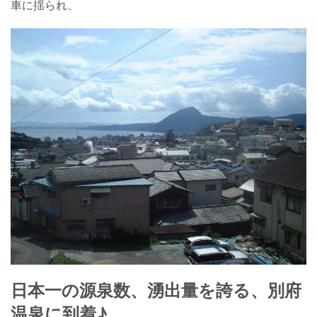
車に揺られ、
日本一の源泉数、湧出量を誇る、
別府
温泉
に到着♪