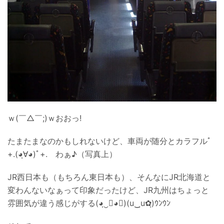
ｗ(￣△￣;)ｗおおっ!
たまたまなのかもしれないけど、車両が随分とカラフルﾟ
+.(◕ฺ∀◕)ﾟ+. わぁ♪（写真上）
JR西日本も（もちろん東日本も）、そんなにJR北海道と
変わんないなぁって印象だったけど、JR九州はちょっと
雰囲気が違う感じがする(◕ฺ‿ฺ◕✿)(u‿ฺu✿ฺ)ｳﾝｳﾝ