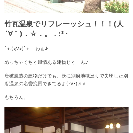
竹瓦温泉でリフレーッシュ！！！(人
´∀｀)．☆．。．:*･
ﾟ+.(◕ฺ∀◕)ﾟ+. わぁ♪
めっちゃくちゃ風情ある建物じゃーん♪
唐破風造の建物だけでも、既に別府地獄巡りで失墜した別
府温泉の名誉挽回できてるよ(･∀･)♬♬
もちろん、