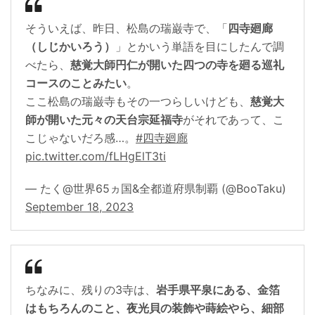
そういえば、昨日、松島の瑞巌寺で、「
四寺廻廊
（しじかいろう）
」とかいう単語を目にしたんで調
べたら、
慈覚大師円仁が開いた四つの寺を廻る巡礼
コースのことみたい
。
ここ松島の瑞巌寺もその一つらしいけども、
慈覚大
師が開いた元々の天台宗延福寺
がそれであって、こ
こじゃないだろ感…。
#四寺廻廊
pic.twitter.com/fLHgElT3ti
— たく@世界65ヵ国&全都道府県制覇 (@BooTaku)
September 18, 2023
ちなみに、残りの3寺は、
岩手県平泉にある、金箔
はもちろんのこと、夜光貝の装飾や蒔絵やら、細部