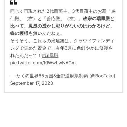
同じく再現された2代目藩主、3代目藩主のお墓「感
仙殿」（右）と「善応殿」（左）。
政宗の瑞鳳殿と
比べて、鳳凰の透かし彫りがないのはわかるけど、
蝶の模様も無い
んだねぇ。
そうそう、これらの廟建築は、クラウドファンディ
ングで集めた資金で、今年3月に色鮮やかに修復さ
れたんだって！
#瑞鳳殿
pic.twitter.com/KIWwLwNACm
— たく@世界65ヵ国&全都道府県制覇 (@BooTaku)
September 17, 2023