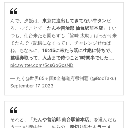
んで、夕飯は、
東京に進出してきてない牛タン
だ
ろ、ってことで「
たんや善治郎 仙台駅前本店
」！い
つも、仙台来たら図らずも「旨味 太助」ばっかり来
てたんで（記憶になくって）、チャレンジせねば
ね。ちなみに、
16:45に来たら既に壮絶に待ちで、
整理券取って、入店まで待つこと1時間半でした
…。
pic.twitter.com/5csGoGcsND
— たく@世界65ヵ国&全都道府県制覇 (@BooTaku)
September 17, 2023
それと、「
たんや善治郎 仙台駅前本店
」を選んだも
う一つの理由は、こちらの「
厚切り牛たんラーメ