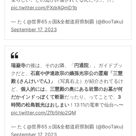
pic.twitter.com/FXdrAQmD1b
— たく@世界65ヵ国&全都道府県制覇 (@BooTaku)
September 17, 2023
瑞巌寺
の後は、そのお隣、「
円通院
」。ガイドブッ
クだと、
石庭や伊達政宗の嫡孫光宗公の霊廟「三慧
殿 (さんけいでん)」
（写真右上）が紹介されてるけ
ど、
個人的には、三慧殿の奥にある岩窟のお墓が何
だかインドっぽくて斬新
だったり。ってことで、
3
時間の松島観光はおしまい
！13:11の電車で仙台へ〜
pic.twitter.com/Zfb5hIp2QM
— たく@世界65ヵ国&全都道府県制覇 (@BooTaku)
September 17, 2023