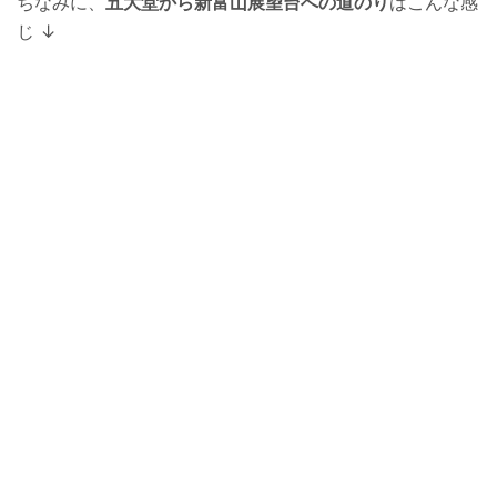
ちなみに、
五大堂から新富山展望台への道のり
はこんな感
じ ↓