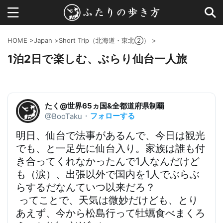
HOME
>
Japan
>
Short Trip（北海道・東北②）
>
1泊2日で楽しむ、ぶらり仙台一人旅
たく@世界65ヵ国&全都道府県制覇
フォローする
@BooTaku
・
明日、仙台で法事があるんで、今日は観光
でも、と一足先に仙台入り。家族は誰も付
き合ってくれなかったんで1人なんだけど
も（涙）、出張以外で国内を1人でぶらぶ
らするだなんていつ以来だろ？
 ってことで、天気は微妙だけども、とり
あえず、今から松島行って牡蠣食べまくろ