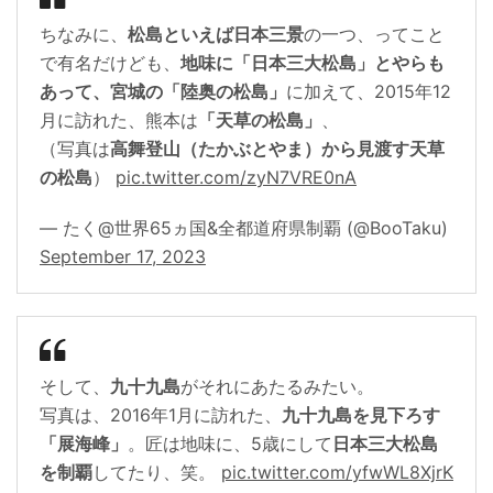
ちなみに、
松島といえば日本三景
の一つ、ってこと
で有名だけども、
地味に「日本三大松島」とやらも
あって、宮城の「陸奥の松島」
に加えて、2015年12
月に訪れた、熊本は
「天草の松島」
、
（写真は
高舞登山（たかぶとやま）から見渡す天草
の松島
）
pic.twitter.com/zyN7VRE0nA
— たく@世界65ヵ国&全都道府県制覇 (@BooTaku)
September 17, 2023
そして、
九十九島
がそれにあたるみたい。
写真は、2016年1月に訪れた、
九十九島を見下ろす
「展海峰」
。匠は地味に、5歳にして
日本三大松島
を制覇
してたり、笑。
pic.twitter.com/yfwWL8XjrK