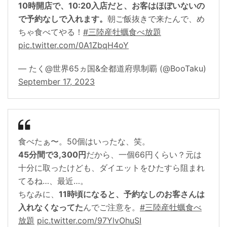
10時開店で、10:20入店だと、お客はほぼいないの
で予約なしで入れます。
朝ご飯抜きで来たんで、め
ちゃ食べてやる！
#三陸産牡蠣食べ放題
pic.twitter.com/0A1ZbqH4oY
— たく@世界65ヵ国&全都道府県制覇 (@BooTaku)
September 17, 2023
食べたぁ〜。50個はいったな、笑。
45分間で3,300円
だから、一個66円くらい？元は
十分に取ったけども、ダイエットをひたすら阻まれ
てるね…、最近…。
ちなみに、
11時頃になると、予約なしのお客さんは
入れなくなってた
んでご注意を。
#三陸産牡蠣食べ
放題
pic.twitter.com/97YlvOhuSI