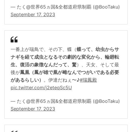
— たく@世界65ヵ国&全都道府県制覇 (@BooTaku)
September 17, 2023
一番上が瑞鳥で、その下、蝶（
蝶って、幼虫からサ
ナギを経て成虫となるその劇的な変化から、輪廻転
生、復活の象徴なんだって、驚
）、天女、そして最
後が
鳳凰（鳳が雄で凰が雌なんでつがいである必要
があるらしい）
。伊達だねぇ〜♪
#瑞鳳殿
pic.twitter.com/j2eteqSc5U
— たく@世界65ヵ国&全都道府県制覇 (@BooTaku)
September 17, 2023