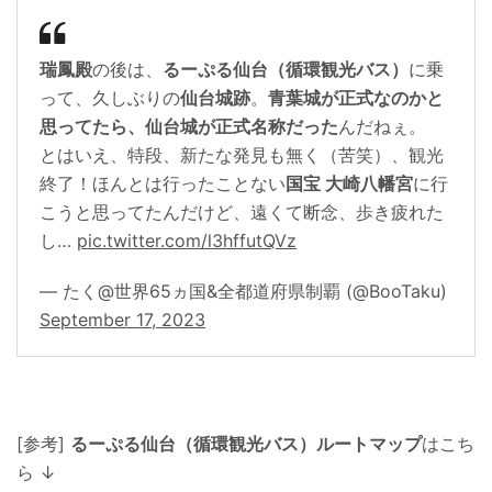
瑞鳳殿
の後は、
るーぷる仙台（循環観光バス）
に乗
って、久しぶりの
仙台城跡
。
青葉城が正式なのかと
思ってたら、仙台城が正式名称だった
んだねぇ。
とはいえ、特段、新たな発見も無く（苦笑）、観光
終了！ほんとは行ったことない
国宝 大崎八幡宮
に行
こうと思ってたんだけど、遠くて断念、歩き疲れた
し…
pic.twitter.com/l3hffutQVz
— たく@世界65ヵ国&全都道府県制覇 (@BooTaku)
September 17, 2023
[参考]
るーぷる仙台（循環観光バス）ルートマップ
はこち
ら ↓