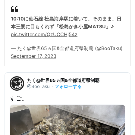
10:10に仙石線 松島海岸駅に着いて、そのまま、日
本三景に目もくれず「松島かき小屋MATSU」
♪
pic.twitter.com/QzUCCHj54z
— たく@世界65ヵ国&全都道府県制覇 (@BooTaku)
September 17, 2023
たく@世界65ヵ国&全都道府県制覇
フォローする
@BooTaku
・
すご。