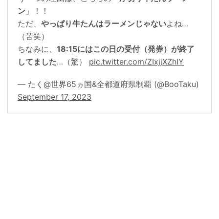
ン
」！！
ただ、
やっぱり牛たんはラーメンじゃない
よね…
（苦笑）
ちなみに、
18:15にはこの日の受付（発券）が終了
してました
…（驚）
pic.twitter.com/ZIxjjXZhIY
— たく@世界65ヵ国&全都道府県制覇 (@BooTaku)
September 17, 2023