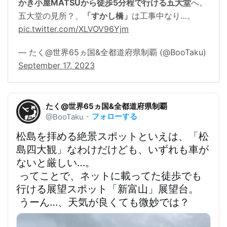
かき小屋MATSUから徒歩5分程で行ける五大堂
へ。
五大堂の見所？、
「すかし橋」
は工事中なり…。
pic.twitter.com/XLVOV96Yjm
— たく@世界65ヵ国&全都道府県制覇 (@BooTaku)
September 17, 2023
たく@世界65ヵ国&全都道府県制覇
フォローする
@BooTaku
・
松島を拝める絶景スポットといえは、「松
島四大観」なわけだけども、いずれも車が
ないと厳しい…。
 ってことで、ネットに載ってた徒歩でも
行ける展望スポット「新富山」展望台。
 うーん…、天気が良くても微妙では？