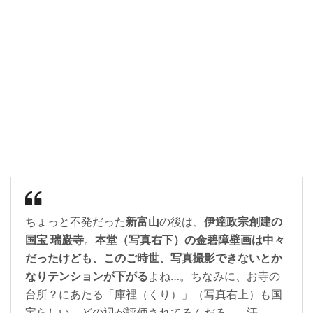
ちょっと不発だった
新富山
の後は、
伊達政宗創建の
国宝 瑞巌寺
。
本堂（写真右下）の金碧障壁画は中々
だったけども、このご時世、写真撮影できないとか
なりテンションが下がる
よね…。ちなみに、お寺の
台所？にあたる「庫裡（くり）」（写真右上）も国
宝らしい。どの辺が評価されてるんだろ…、汗。