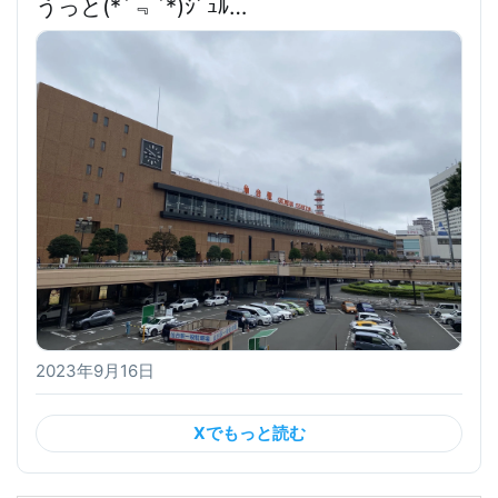
うっと(*´﹃`*)ｼﾞｭﾙ…
2023年9月16日
Xでもっと読む