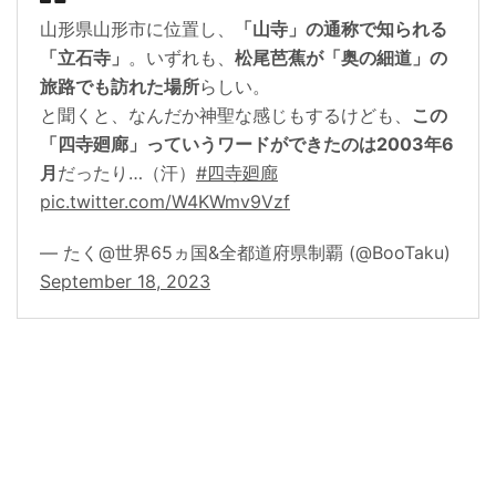
山形県山形市に位置し、
「山寺」の通称で知られる
「立石寺」
。いずれも、
松尾芭蕉が「奥の細道」の
旅路でも訪れた場所
らしい。
と聞くと、なんだか神聖な感じもするけども、
この
「四寺廻廊」っていうワードができたのは2003年6
月
だったり…（汗）
#四寺廻廊
pic.twitter.com/W4KWmv9Vzf
— たく@世界65ヵ国&全都道府県制覇 (@BooTaku)
September 18, 2023