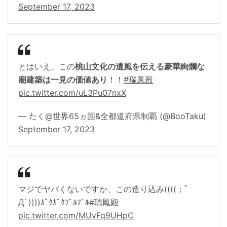
September 17, 2023
とはいえ、この
桃山文化の遺風を伝える豪華絢爛な
廟建築は一見の価値あり
！！
#瑞鳳殿
pic.twitter.com/uL3Pu07nxX
— たく@世界65ヵ国&全都道府県制覇 (@BooTaku)
September 17, 2023
マジでヤバくないですか、この造り込み((((；ﾟ
Дﾟ))))ｶﾞｸｶﾞｸﾌﾞﾙﾌﾞﾙ
#瑞鳳殿
pic.twitter.com/MUvFq9UHpC