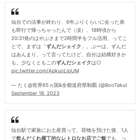
仙台での法事が終わり、6年ぶりくらいに会った弟
も即行で帰っちゃったんで（涙）、18時頃から
20:31発のはやぶさまで2時間半をフル活用、ってこ
とで、まずは「
ずんだシェイク
」。ぶーは、ずんだ
はあんまり、って言ってたけど、自分は結構好きか
も。少なくともこの
ずんだシェイク
は◎
pic.twitter.com/ApkuoLipUM
— たく@世界65ヵ国&全都道府県制覇 (@BooTaku)
September 18, 2023
仙台駅で家族にお土産買って、荷物を預けた後、1人
で
飲んだくれ横丁的なレトロなお店でご飯
でも、っ