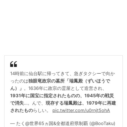
14時前に仙台駅に帰ってきて、急ぎタクシーで向か
ったのは
独眼竜政宗の墓所「瑞鳳殿（ずいほうで
ん）」
。1636年に政宗の霊屋として造営され、
1931年に国宝に指定されたものの、1945年の戦災
で消失
…。んで、
現存する瑞鳳殿は、1979年に再建
されたもの
らしい。
pic.twitter.com/u0rnjt5ohA
— たく@世界65ヵ国&全都道府県制覇 (@BooTaku)