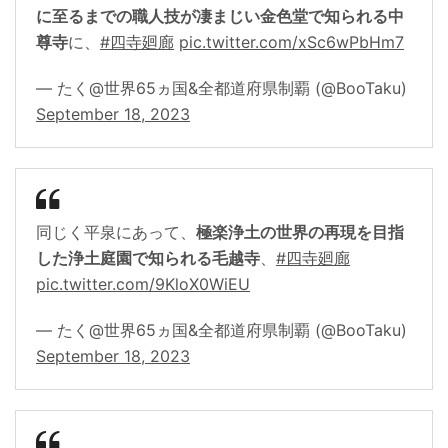
に至るまでの職人技が凄まじい金色堂で知られる中
尊寺
に、
#四寺廻廊
pic.twitter.com/xSc6wPbHm7
— たく@世界65ヵ国&全都道府県制覇 (@BooTaku)
September 18, 2023
同じく平泉にあって、
極楽浄土の世界の再現を目指
した浄土庭園で知られる毛越寺
、
#四寺廻廊
pic.twitter.com/9KloX0WiEU
— たく@世界65ヵ国&全都道府県制覇 (@BooTaku)
September 18, 2023