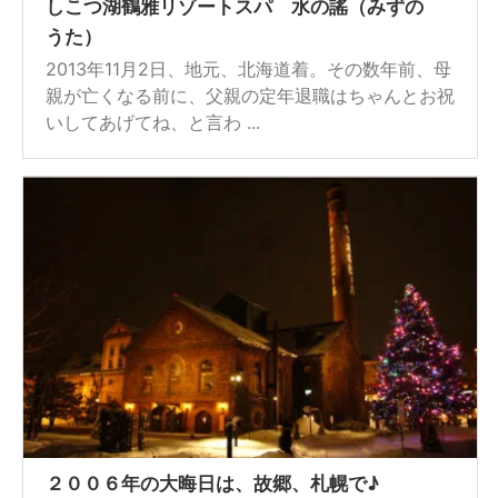
しこつ湖鶴雅リゾートスパ 水の謠（みずの
うた）
2013年11月2日、地元、北海道着。その数年前、母
親が亡くなる前に、父親の定年退職はちゃんとお祝
いしてあげてね、と言わ ...
２００６年の大晦日は、故郷、札幌で♪