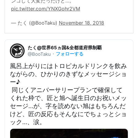
ンコして大変だったけど…。
pic.twitter.com/YNXGohr2VM
— たく (@BooTaku)
November 18, 2018
たく@世界65ヵ国&全都道府県制覇
フォローする
@BooTaku
・
風呂上がりにはトロピカルドリンクを飲み
ながらの、
ひかりのきずなメッセージショ
ー♪
同じくアニバーサリープランで確保して
くれた枠で、匠と旭へ誕生日のお祝いメッ
セージ
…が、字を読めない旭はもちろんだ
けど、匠の反応もそんなにでちょっとショ
ック…、涙。