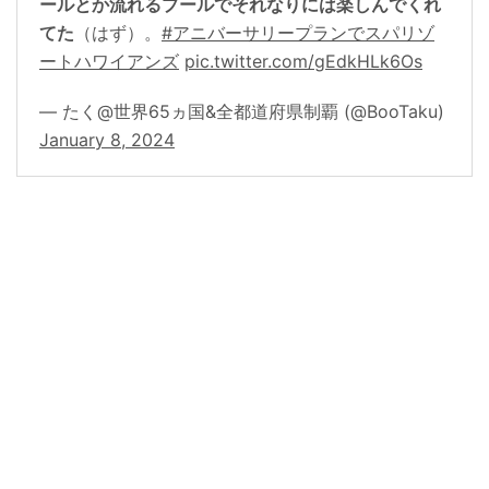
ールとか流れるプールでそれなりには楽しんでくれ
てた
（はず）。
#アニバーサリープランでスパリゾ
ートハワイアンズ
pic.twitter.com/gEdkHLk6Os
— たく@世界65ヵ国&全都道府県制覇 (@BooTaku)
January 8, 2024