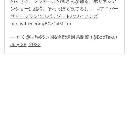
のくせに、フラガールの皆さんが踊る、
ポリネシア
ンショー
は結構、それっぽく観てるし…。
#アニバー
サリープランでスパリゾートハワイアンズ
pic.twitter.com/5Cz1alMlTm
— たく@世界65ヵ国&全都道府県制覇 (@BooTaku)
July 28, 2023