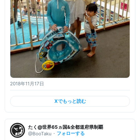
2018年11月17日
Xでもっと読む
たく@世界65ヵ国&全都道府県制覇
フォローする
@BooTaku
・