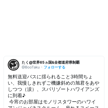
たく@世界65ヵ国&全都道府県制覇
フォローする
@BooTaku
・
無料送迎バスに揺られること3時間
ちょ
い、我慢しきれずご機嫌斜めの旭君をあや
しつつ（涙）、
スパリゾートハワイアンズ
に到着
♪
今宵のお部屋はモノリスタワーのハワイ
アンジャパネスクルーム。座れるスペース