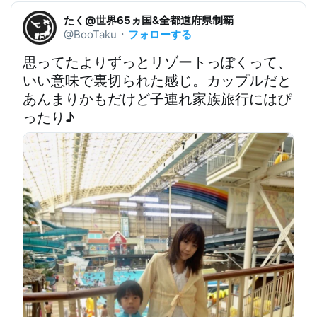
たく@世界65ヵ国&全都道府県制覇
フォローする
@BooTaku
・
思ってたよりずっとリゾートっぽくって、
いい意味で裏切られた感じ。カップルだと
あんまりかもだけど
子連れ家族旅行にはぴ
ったり
♪