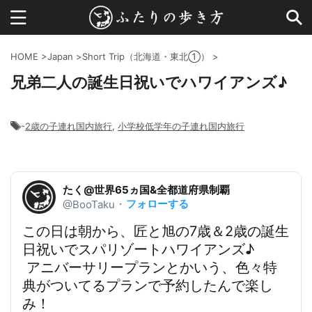
HOME
>
Japan
>
Short Trip（北海道・東北①）
>
兄弟二人の誕生日祝いでハワイアンズ♪
-
2歳の子連れ国内旅行
,
小学校低学年の子連れ国内旅行
たく@世界65ヵ国&全都道府県制覇
フォローする
@BooTaku
・
この日は朝から、
匠と旭の7歳＆2歳の誕生
日祝いでスパリゾートハワイアンズ♪
アニバーサリープランとかいう、色々特
典がついてるプランで予約したんで楽し
み！