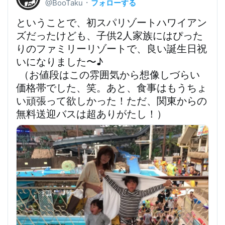
フォローする
@BooTaku
・
ということで、
初スパリゾートハワイアン
ズだったけども、子供2人家族にはぴった
りのファミリーリゾートで、良い誕生日祝
いになりました〜♪
 （
お値段はこの雰囲気から想像しづらい
価格帯
でした、笑。あと、食事はもうちょ
い頑張って欲しかった！ただ、
関東からの
無料送迎バスは超ありがたし！
）