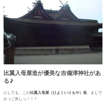
比翼入母屋造
が優美な
吉備津神社
があ
る♪
にしても、この
比翼入母屋（ひよくいりもや）造
、まじで
かっこ良しっ！！！