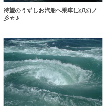
待望の
うずしお汽船
へ乗車(_≧Д≦)ノ
彡☆♪