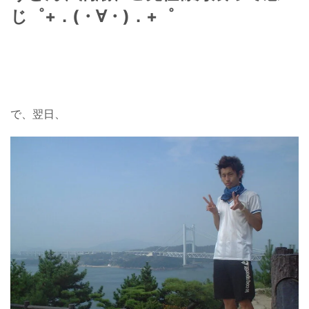
じ゜+．(・∀・)．+゜
で、翌日、