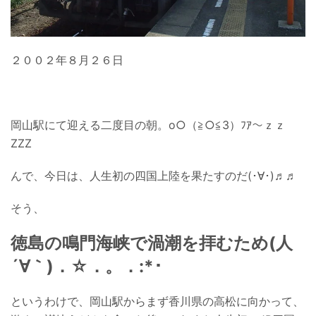
２００２年８月２６日
岡山駅にて迎える二度目の朝。o○（≧○≦3）ﾌｱ～ｚｚ
ZZZ
んで、今日は、人生初の四国上陸を果たすのだ(･∀･)♬♬
そう、
徳島の
鳴門海峡
で
渦潮
を拝むため(人
´∀｀)．☆．。．:*･
というわけで、岡山駅からまず香川県の高松に向かって、