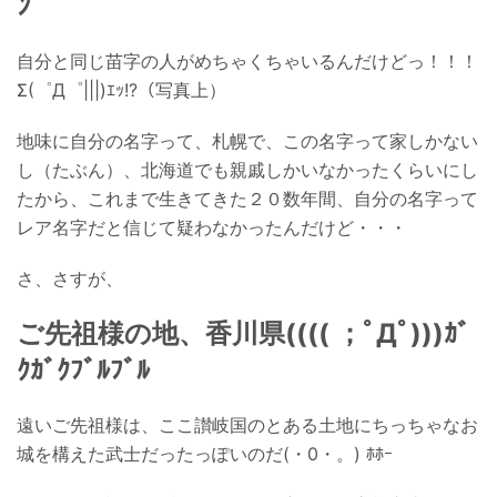
ﾝ
自分と同じ苗字の人がめちゃくちゃいるんだけどっ！！！
Σ(゜Д゜|||)ｴｯ!?（写真上）
地味に自分の名字って、札幌で、この名字って家しかない
し（たぶん）、北海道でも親戚しかいなかったくらいにし
たから、これまで生きてきた２０数年間、自分の名字って
レア名字だと信じて疑わなかったんだけど・・・
さ、さすが、
ご先祖様の地、香川県(((( ；ﾟДﾟ)))ｶﾞ
ｸｶﾞｸﾌﾞﾙﾌﾞﾙ
遠いご先祖様は、ここ讃岐国のとある土地にちっちゃなお
城を構えた武士だったっぽいのだ(・0・。) ﾎﾎｰ