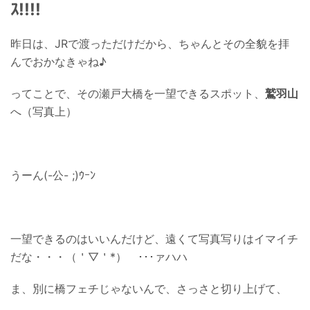
ｽ!!!!
昨日は、JRで渡っただけだから、ちゃんとその全貌を拝
んでおかなきゃね♪
ってことで、その瀬戸大橋を一望できるスポット、
鷲羽山
へ（写真上）
うーん(-公- ;)ｳｰﾝ
一望できるのはいいんだけど、遠くて写真写りはイマイチ
だな・・・（＇▽＇*） ･･･ァハハ
ま、別に橋フェチじゃないんで、さっさと切り上げて、