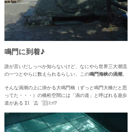
鳴門
に到着♪
誰が言いだしっぺか知らないけど、なにやら世界三大潮流
の一つとやらに数えられるらしい、この
鳴門海峡の渦潮
。
そんな渦潮の上に掛かる大鳴門橋（ずっと鳴門大橋だと思
ってた・・・）の橋桁空間には「渦の道」と呼ばれる遊歩
道がある Σ(゜Д゜|||)ｴｯ!?