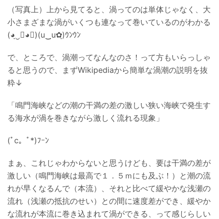
（写真上）上から見てると、渦ってのは単体じゃなく、大
小さまざまな渦がいくつも連なって巻いているのがわかる
(◕ฺ‿ฺ◕✿)(u‿ฺu✿ฺ)ｳﾝｳﾝ
で、ところで、渦潮ってなんなのさ！って方もいらっしゃ
ると思うので、まずWikipediaから簡単な渦潮の説明を抜
粋↓
「鳴門海峡などの潮の干満の差の激しい狭い海峡で発生す
る海水が渦を巻きながら激しく流れる現象」
(ﾟc。ﾟ*)ﾌｰﾝ
まぁ、これじゃわからないと思うけども、要は干満の差が
激しい（鳴門海峡は最高で１．５ｍにも及ぶ！）と潮の流
れが早くなるんで（本流）、それと比べて緩やかな浅瀬の
流れ（浅瀬の抵抗のせい）との間に速度差ができ、緩やか
な流れが本流に巻き込まれて渦ができる、って感じらしい