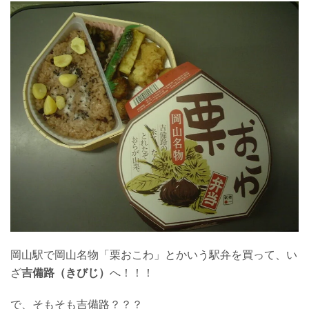
岡山駅で岡山名物「栗おこわ」とかいう駅弁を買って、い
ざ
吉備路（きびじ）
へ！！！
で、そもそも吉備路？？？