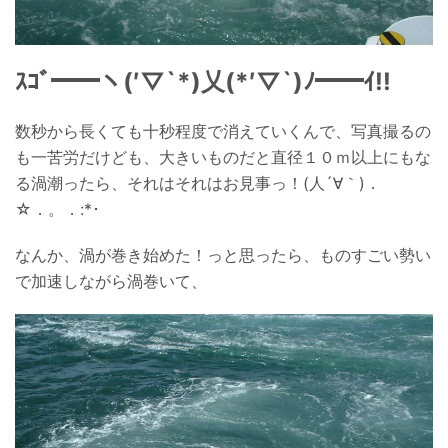
ｽｺﾞ━━ヽ(′▽`*)乂(*′▽`)ﾉ━━ｲ!!
数秒から長くても十秒程度で消えていくんで、写真撮るの
も一苦労だけども、大きいものだと直径１０ｍ以上にもな
る渦潮ったら、それはそれはお見事っ！(人´∀｀)．
☆．。．:*･
なんか、渦が巻き始めた！っと思ったら、ものすごい勢い
で加速しながら渦巻いて、