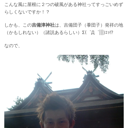
こんな風に屋根に２つの破風がある神社ってすっごいめず
らしくないですか！？
しかも、この
吉備津神社
は、吉備団子（黍団子）発祥の地
（かもしれない）（諸説あるらしい）Σ(゜Д゜|||)ｴｯ!?
なので、