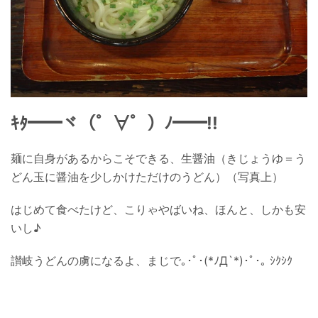
ｷﾀ━━ヾ（゜∀゜）ﾉ━━!!
麺に自身があるからこそできる、生醤油（きじょうゆ＝う
どん玉に醤油を少しかけただけのうどん）（写真上）
はじめて食べたけど、こりゃやばいね、ほんと、しかも安
いし♪
讃岐うどんの虜になるよ、まじで｡･ﾟ･(*ﾉД`*)･ﾟ･｡ ｼｸｼｸ