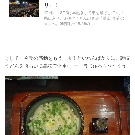
り」！
10日目、8/13は早起きして車を飛ばして香川
県に入り、釜揚げうどんの名店「長田 in 香の
香」へ。9時開店の8:35の ...
そして、今朝の感動をもう一度！といわんばかりに、讃岐
うどんを喰らいに高松で下車(￣￢￣*)じゅるぅうううう