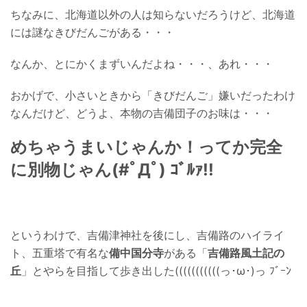
ちなみに、北海道以外の人は知らないだろうけど、北海道
には謎なきびだんごがある・・・
なんか、とにかくまずいんだよね・・・、あれ・・・
おかげで、小さいときから「きびだんご」嫌いだったわけ
なんだけど、どうよ、本物の吉備団子のお味は・・・
めちゃうまいじゃんか！ってか完全
に別物じゃん(#ﾟДﾟ) ｺﾞﾙｧ!!
というわけで、吉備津神社を後にし、吉備路のハイライ
ト、五重塔で有名な
備中国分寺
がある「
吉備路風土記の
丘
」とやらを目指して歩き出した(((((((((((っ･ω･)っ ﾌﾞｰﾝ