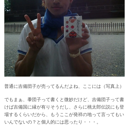
普通に吉備団子が売ってるんだよね、ここには（写真上）
でもまぁ、黍団子って書くと微妙だけど、吉備団子って書
けば吉備国に縁が有りそうだし、さらに桃太郎伝説にも登
場するくらいだから、もうここが発祥の地って言ってもい
いんでないの？と個人的には思ったり・・・。