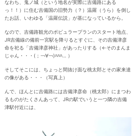
なわち、鬼ノ城（という地名が実際に吉備路にある
っ！！）に住む吉備国の旧勢力（？）温羅（うら）を倒し
たお話、いわゆる「温羅伝説」が基になっているから。
なので、吉備路観光のポピュラープランのスタート地点、
JR吉備線の備前一宮駅を降りるとすぐに、その吉備津彦
命を祀る「吉備津彦神社」があったりする（←そのまんま
じゃん・・・(；￢∀￢)ﾊﾊﾊ… ）
そしてそこには、ちょっと間抜け面な桃太郎とその家来達
の像がある・・・（写真上）
んで、ほんとに吉備路には吉備津彦命（桃太郎）にまつわ
るものがたくさんあって、JRの駅でいうと一つ隣の吉備
津駅付近には、