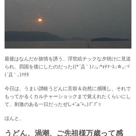
最後はなんだか旅情を誘う、浮世絵チックな夕焼けに見送
られ、四国を後にしたのだった((*´Д｀)ﾉ.:｡:*ｫﾁﾏｰｽ.:☆｡:ヾ
(´Д｀､)ﾏﾀﾈ
今日は、うまい讃岐うどんに舌鼓＆自然に感嘆し、それで
もってかるくカルチャーショックまで覚えれたくらいにし
て、刺激のある一日だったぜ(｡￫ˇܫˇ￩｡)ﾌﾟﾌﾟｯ
ほんと、
うどん、渦潮、ご先祖様万歳って感