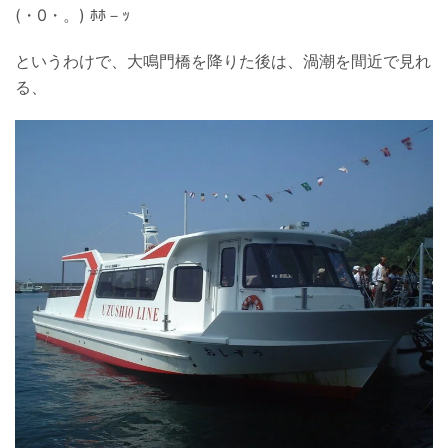
(・0・。) ﾎﾎ－ｯ
というわけで、大鳴門橋を降りた後は、渦潮を間近で見れ
る、