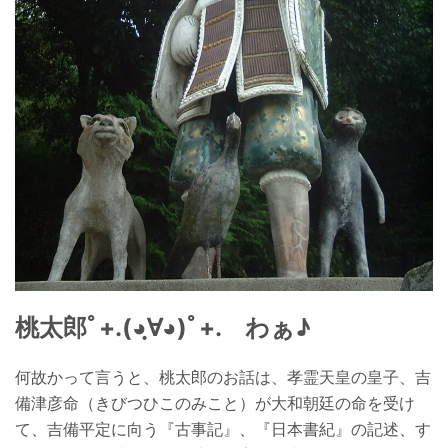
桃太郎ﾟ+.(◕ฺ∀◕)ﾟ+. わぁ♪
何故かって言うと、桃太郎のお話は、孝霊天皇の皇子、吉
備津彦命（きびつひこのみこと）が大和朝廷の命を受け
て、吉備平定に向う『古事記』、『日本書紀』の記述、す