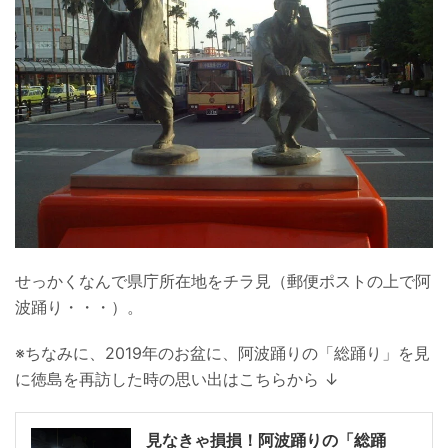
せっかくなんで県庁所在地をチラ見（郵便ポストの上で阿
波踊り・・・）。
※ちなみに、2019年のお盆に、阿波踊りの「総踊り」を見
に徳島を再訪した時の思い出はこちらから ↓
見なきゃ損損！阿波踊りの「総踊