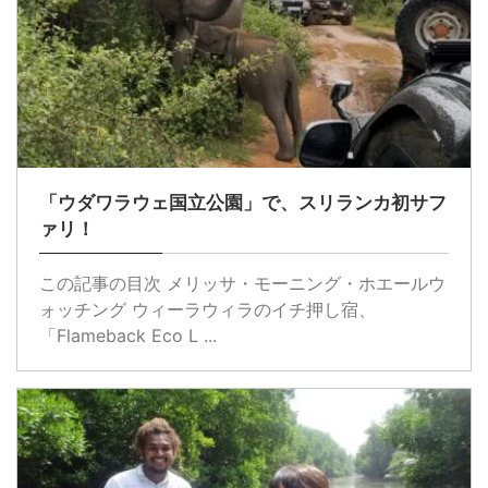
「ウダワラウェ国立公園」で、スリランカ初サフ
ァリ！
この記事の目次 メリッサ・モーニング・ホエールウ
ォッチング ウィーラウィラのイチ押し宿、
「Flameback Eco L ...