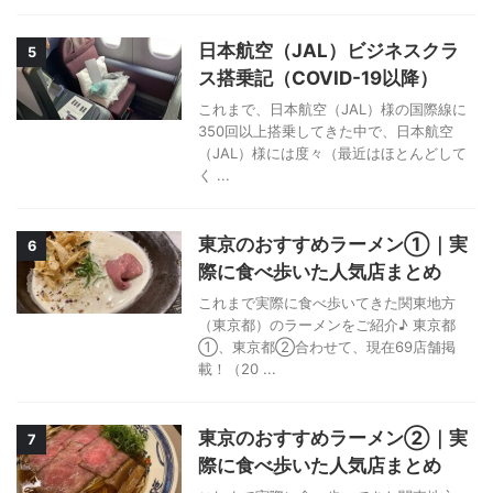
日本航空（JAL）ビジネスクラ
5
ス搭乗記（COVID-19以降）
これまで、日本航空（JAL）様の国際線に
350回以上搭乗してきた中で、日本航空
（JAL）様には度々（最近はほとんどして
く ...
東京のおすすめラーメン①｜実
6
際に食べ歩いた人気店まとめ
これまで実際に食べ歩いてきた関東地方
（東京都）のラーメンをご紹介♪ 東京都
①、東京都②合わせて、現在69店舗掲
載！（20 ...
東京のおすすめラーメン②｜実
7
際に食べ歩いた人気店まとめ