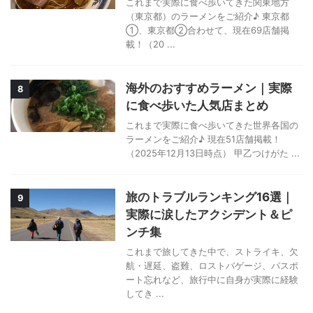
これまで実際に食べ歩いてきた関東地方
（東京都）のラーメンをご紹介♪ 東京都
①、東京都②合わせて、現在69店舗掲
載！（20 ...
海外のおすすめラーメン｜実際
8
に食べ歩いた人気店まとめ
これまで実際に食べ歩いてきた世界各国の
ラーメンをご紹介♪ 現在51店舗掲載！
（2025年12月13日時点） 甲乙つけがた ...
旅のトラブルランキング16選｜
9
実際に涙したアクシデント＆ピ
ンチ集
これまで旅してきた中で、ストライキ、欠
航・遅延、盗難、ロストバゲージ、パスポ
ート忘れなど、旅行中に自身が実際に経験
してき ...