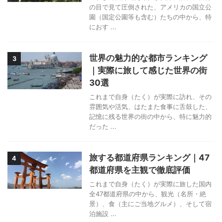
の目で見て圧倒された、アメリカの国立公
園（国定公園等も含む）たちの中から、特
におす ...
世界の魅力的な都市ランキング
3
｜実際に旅して感じた世界の街
30選
これまで自身（たく）が実際に訪れ、その
雰囲気や活気、はたまた食事に舌鼓した、
記憶に残る世界の街の中から、特に魅力的
だった ...
旅する都道府県ランキング｜47
4
都道府県を主観で徹底評価
これまで自身（たく）が実際に旅した国内
全47都道府県の中から、観光（名所・絶
景）、食（主にご当地グルメ）、そして宿
泊施設 ...