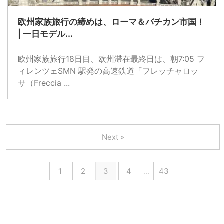
欧州家族旅行の締めは、ローマ＆バチカン市国！
| 一日モデル...
欧州家族旅行18日目、欧州滞在最終日は、朝7:05 フ
ィレンツェSMN 駅発の高速鉄道「フレッチャロッ
サ（Freccia ...
Next »
1
2
3
4
…
43