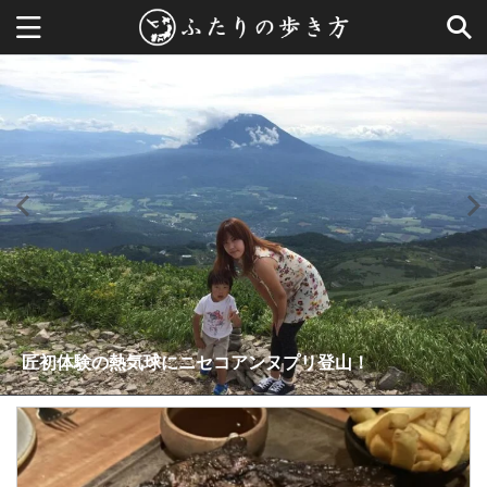
【イースター島で体験ダイビング】海の中のモアイ像に会
ぶらり、日南海岸国定公園
うぜぇーんだよ、モロッコ人はよぉ！！！
匠初体験の熱気球にニセコアンヌプリ登山！
日焼ケニモマケズ、船酔イニモマケズ･･･
大国の首都では並ぶが勝ち！！（ワシントンDC）
跳人の舞う昼ねぶたに海面に咲く花火！
いに行ったら衝撃の事実が判明…
アフリカ大陸最後はケープペンギンで締め！！
こう見るとやっぱ綺麗な街だな、サンフランシスコは
みなとみらいで迎えるお正月 | 3泊4日の小旅行