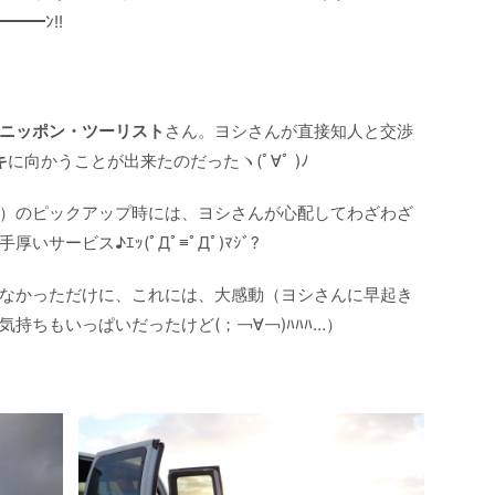
━━ﾝ!!
ニッポン・ツーリスト
さん。ヨシさんが直接知人と交渉
キ
に向かうことが出来たのだったヽ(ﾟ∀ﾟ )ﾉ
）のピックアップ時には、ヨシさんが心配してわざわざ
サービス♪ｴｯ(ﾟДﾟ≡ﾟДﾟ)ﾏｼﾞ?
なかっただけに、これには、大感動（ヨシさんに早起き
持ちもいっぱいだったけど(；￢∀￢)ﾊﾊﾊ…）