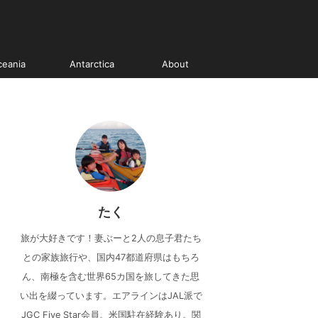
ceania
Antarctica
About
たく
旅が大好きです！妻ぶーと2人の息子君たち
との家族旅行や、国内47都道府県はもちろ
ん、南極を含む世界65カ国を旅してきた思
い出を綴っています。エアラインはJAL派で
JGC Five Star会員。米国駐在経験あり。関