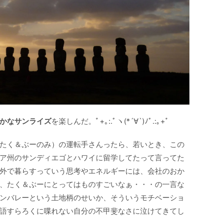
かなサンライズ
を楽しんだ。ﾟ+｡:.ﾟヽ(*´∀`)ﾉﾟ.:｡+ﾟ
たく＆ぶーのみ）の運転手さんったら、若いとき、この
ア州のサンディエゴとハワイに留学してたって言ってた
外で暮らすっていう思考やエネルギーには、会社のおか
、たく＆ぶーにとってはものすごいなぁ・・・の一言な
ンバレーという土地柄のせいか、そういうモチベーショ
語すらろくに喋れない自分の不甲斐なさに泣けてきてし