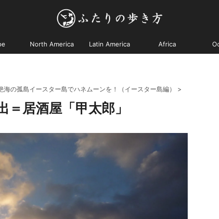
pe
North America
Latin America
Africa
O
 絶海の孤島イースター島でハネムーンを！（イースター島編）
>
出＝居酒屋「甲太郎」