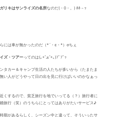
ガリキはサンライズの名所
なのだ(・0・。) ﾎﾎ－ｯ
には車が無かったのだ（*´・ε・*）σちぇ
イズ・ツアー
ってのは(｡￫ˇܫˇ￩｡)ﾌﾟﾌﾟｯ
ンタカー＆キャンプ生活の人たちが多いから（たまたま
無い人がどうやって日の出を見に行けばいいのかなぁっ
近くするので、貧乏旅行を地でいってる（？）旅行者に
婚旅行（笑）のうちらにとってはありがたいサービス♪
時期があるらしく、シーズン中と違って、そういったサ