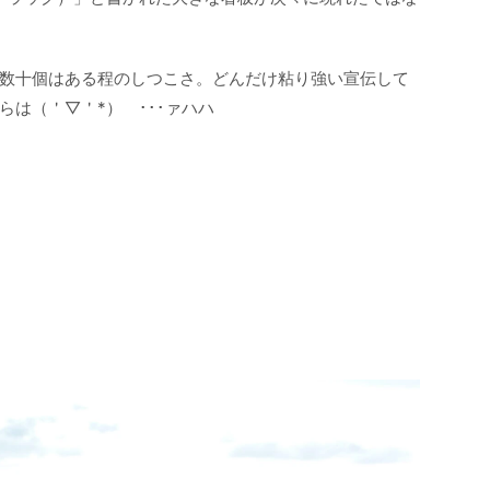
数十個はある程のしつこさ。どんだけ粘り強い宣伝して
は（＇▽＇*） ･･･ァハハ