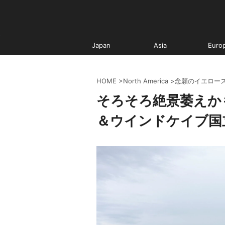
Japan
Asia
Euro
HOME
>
North America
>
念願のイエロー
そろそろ絶景萎えか
＆ウインドケイブ国