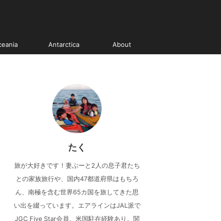
ceania
Antarctica
About
たく
旅が大好きです！妻ぶーと2人の息子君たち
との家族旅行や、国内47都道府県はもちろ
ん、南極を含む世界65カ国を旅してきた思
い出を綴っています。エアラインはJAL派で
JGC Five Star会員。米国駐在経験あり。関