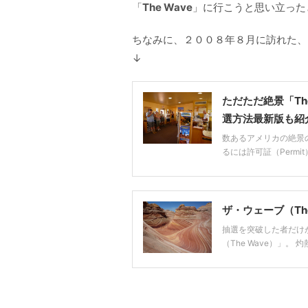
「
The Wave
」に行こうと思い立った
ちなみに、２００８年８月に訪れた、
↓
ただただ絶景「Th
選方法最新版も紹
数あるアメリカの絶景の
るには許可証（Permit）の
ザ・ウェーブ（Th
抽選を突破した者だけ
（The Wave）」。 灼熱