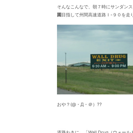
そんなこんなで、朝７時にサンダンス
園
目指して州間高速道路Ｉ-９０を走
おや？(@・Д・＠）??
道路わきに、「Wall Drug（ウ