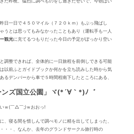
きた昨晩、猛烈に調べものをし過ぎたせいで、今朝はい
昨日一日で４５０マイル（７２０ｋｍ）もぶっ飛ばし
ゃうとは思ってもみなかったこともあり（運転手も一人
ー観光
に充てるつもりだった今日の予定がぽっかり空い
と調整できれば、全体的に一日旅程を前倒しできる可能
は以前ふとガイドブックか何かを立ち読みした時から気
あるデンバーから車で５時間程南下したところにある、
ーンズ国立公園
」ヾ(*´∀｀*)ﾉ゛
ｗ(￣△￣;)ｗおおっ!
に、寝る間を惜しんで調べモノに精を出してしまった、
・・・、なんか、去年のグランドサークル旅行時の