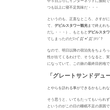
中５日ぶりにインターネットに接続で
つも以上に寝不足気味だ・・・
というのも、正直なところ、さすがに
て、
デビルスタワー観光
まで終えれち
だし・・・）、もともと
デビルスタワ
てしまったのだｴｯ(ﾟДﾟ≡ﾟДﾟ)ﾏｼﾞ?
なので、明日以降の宿泊先をちょろっ
性が出てくるわけで、そうなると、実
になっていて、この旅の最終目的地で
「
グレートサンドデュ
とやらを訪れる事ができるかもしれない
そう思うと、いてもたってもいられず
というのがこの日の睡眠不足の原因で